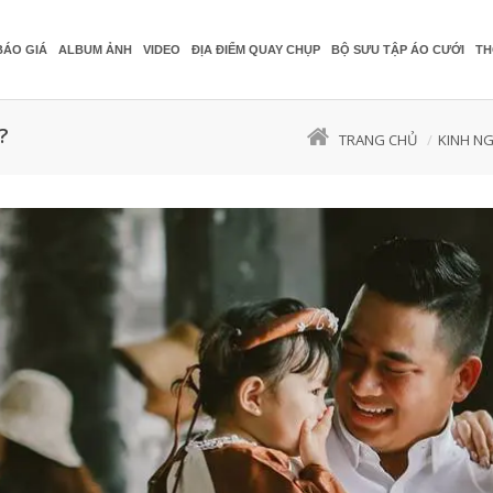
BÁO GIÁ
ALBUM ẢNH
VIDEO
ĐỊA ĐIỂM QUAY CHỤP
BỘ SƯU TẬP ÁO CƯỚI
TH
?
TRANG CHỦ
KINH N