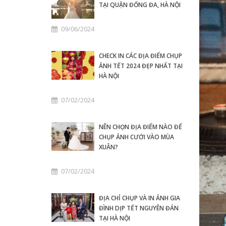
TẠI QUẬN ĐỐNG ĐA, HÀ NỘI
09/06/2024
CHECK IN CÁC ĐỊA ĐIỂM CHỤP
ẢNH TẾT 2024 ĐẸP NHẤT TẠI
HÀ NỘI
07/02/2024
NÊN CHỌN ĐỊA ĐIỂM NÀO ĐỂ
CHỤP ẢNH CƯỚI VÀO MÙA
XUÂN?
07/02/2024
ĐỊA CHỈ CHỤP VÀ IN ẢNH GIA
ĐÌNH DỊP TẾT NGUYÊN ĐÁN
TẠI HÀ NỘI