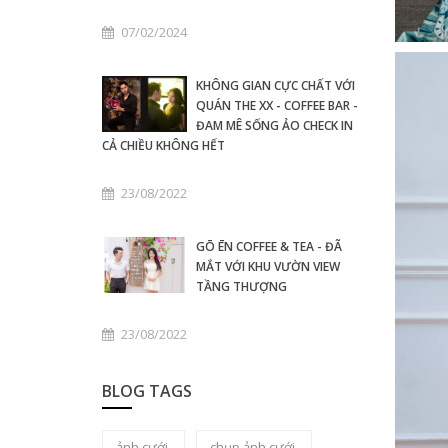
07/02/2024
KHÔNG GIAN CỰC CHẤT VỚI
QUÁN THE XX - COFFEE BAR -
ĐAM MÊ SỐNG ẢO CHECK IN
CẢ CHIỀU KHÔNG HẾT
23/08/2022
GŌ ĒN COFFEE & TEA - ĐÃ
MẮT VỚI KHU VƯỜN VIEW
TẦNG THƯỢNG
23/08/2022
BLOG TAGS
ảnh cưới
chụp ảnh cưới