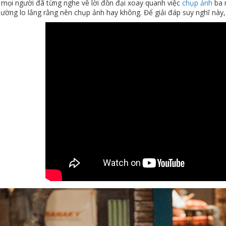
 mọi người đã từng nghe về lời đồn đại xoay quanh việc
chụp ảnh
ba n
ường lo lắng rằng nên chụp ảnh hay không. Để giải đáp suy nghĩ này,