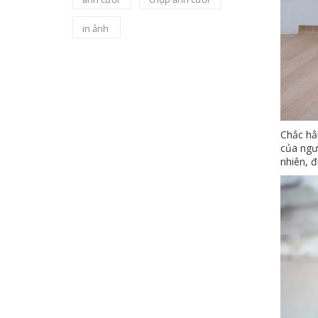
in ảnh
Chắc hẳ
của ngư
nhiên, đ