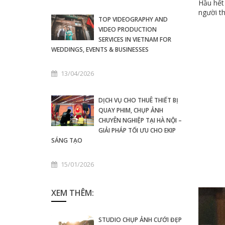
Hầu hết
người th
TOP VIDEOGRAPHY AND
VIDEO PRODUCTION
SERVICES IN VIETNAM FOR
WEDDINGS, EVENTS & BUSINESSES
13/04/2026
DỊCH VỤ CHO THUÊ THIẾT BỊ
QUAY PHIM, CHỤP ẢNH
CHUYÊN NGHIỆP TẠI HÀ NỘI –
GIẢI PHÁP TỐI ƯU CHO EKIP
SÁNG TẠO
15/01/2026
XEM THÊM:
STUDIO CHỤP ẢNH CƯỚI ĐẸP