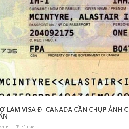
Ơ LÀM VISA ĐI CANADA CẦN CHỤP ẢNH 
ẨN
/2019
Yêu Media