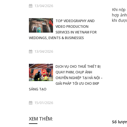
13/04/2026
Khi nộp
hợp ảnh
khi được
TOP VIDEOGRAPHY AND
VIDEO PRODUCTION
SERVICES IN VIETNAM FOR
WEDDINGS, EVENTS & BUSINESSES
13/04/2026
DỊCH VỤ CHO THUÊ THIẾT BỊ
QUAY PHIM, CHỤP ẢNH
CHUYÊN NGHIỆP TẠI HÀ NỘI –
GIẢI PHÁP TỐI ƯU CHO EKIP
SÁNG TẠO
15/01/2026
XEM THÊM:
Số lượ