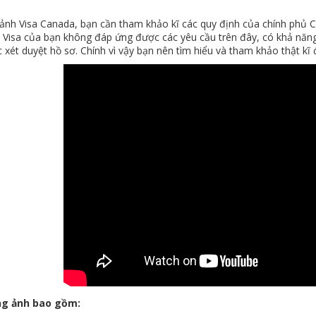
 ảnh Visa Canada, bạn cần tham khảo kĩ các quy định của chính phủ 
 Visa của bạn không đáp ứng được các yêu cầu trên đây, có khả năng
 xét duyệt hồ sơ. Chính vì vậy bạn nên tìm hiểu và tham khảo thật kĩ 
ng ảnh bao gồm: