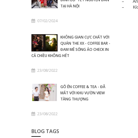
– Ảnh c
TẠI HÀ NỘI
– Kích 
07/02/2024
KHÔNG GIAN CỰC CHẤT VỚI
QUÁN THE XX - COFFEE BAR -
ĐAM MÊ SỐNG ẢO CHECK IN
CẢ CHIỀU KHÔNG HẾT
23/08/2022
GŌ ĒN COFFEE & TEA - ĐÃ
MẮT VỚI KHU VƯỜN VIEW
TẦNG THƯỢNG
23/08/2022
BLOG TAGS