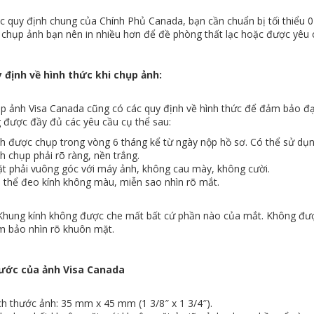
 quy định chung của Chính Phủ Canada, bạn cần chuẩn bị tối thiểu 02
i chụp ảnh bạn nên in nhiều hơn để đề phòng thất lạc hoặc được yêu
 định về hình thức khi chụp ảnh:
ụp ảnh Visa Canada cũng có các quy định về hình thức để đảm bảo đạ
 được đầy đủ các yêu cầu cụ thể sau:
ược chụp trong vòng 6 tháng kể từ ngày nộp hồ sơ. Có thể sử dụn
hụp phải rõ ràng, nền trắng.
hải vuông góc với máy ảnh, không cau mày, không cười.
ể đeo kính không màu, miễn sao nhìn rõ mắt.
hung kính không được che mất bất cứ phần nào của mắt. Không được 
m bảo nhìn rõ khuôn mặt.
hước của ảnh Visa Canada
thước ảnh: 35 mm x 45 mm (1 3/8″ x 1 3/4″).