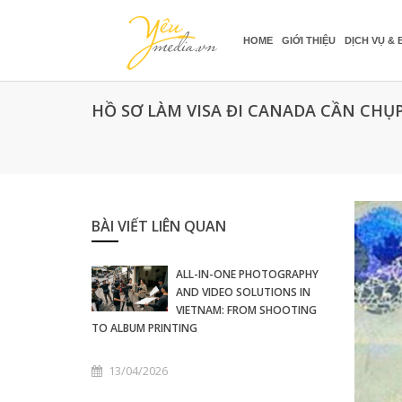
HOME
GIỚI THIỆU
DỊCH VỤ & 
HỒ SƠ LÀM VISA ĐI CANADA CẦN CH
BÀI VIẾT LIÊN QUAN
ALL-IN-ONE PHOTOGRAPHY
AND VIDEO SOLUTIONS IN
VIETNAM: FROM SHOOTING
TO ALBUM PRINTING
13/04/2026