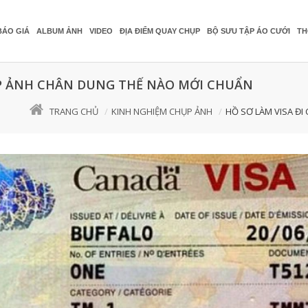
BÁO GIÁ
ALBUM ẢNH
VIDEO
ĐỊA ĐIỂM QUAY CHỤP
BỘ SƯU TẬP ÁO CƯỚI
TH
ỤP ẢNH CHÂN DUNG THẾ NÀO MỚI CHUẨN
TRANG CHỦ
KINH NGHIỆM CHỤP ẢNH
HỒ SƠ LÀM VISA Đ