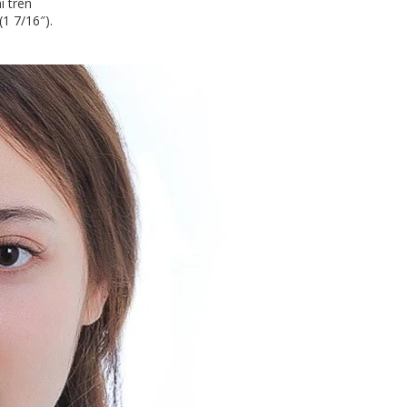
 trên
1 7/16″).