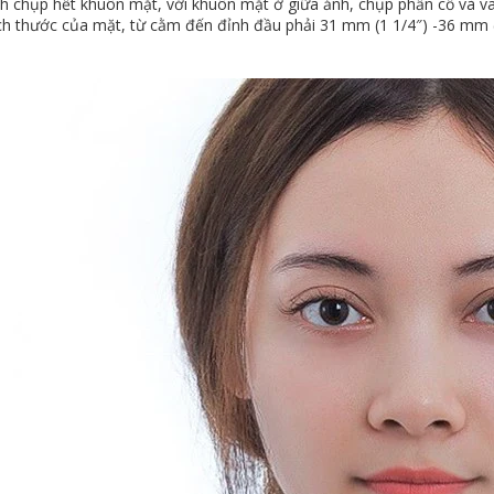
hụp hết khuôn mặt, với khuôn mặt ở giữa ảnh, chụp phần cổ và vai
thước của mặt, từ cằm đến đỉnh đầu phải 31 mm (1 1/4″) -36 mm (