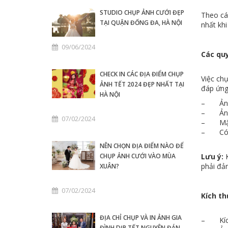
STUDIO CHỤP ẢNH CƯỚI ĐẸP
Theo các
TẠI QUẬN ĐỐNG ĐA, HÀ NỘI
nhất kh
09/06/2024
Các quy
CHECK IN CÁC ĐỊA ĐIỂM CHỤP
Việc ch
ẢNH TẾT 2024 ĐẸP NHẤT TẠI
đáp ứng
HÀ NỘI
– Ảnh đ
– Ảnh c
07/02/2024
– Mặt p
– Có th
NÊN CHỌN ĐỊA ĐIỂM NÀO ĐỂ
CHỤP ẢNH CƯỚI VÀO MÙA
Lưu ý:
K
phải đả
XUÂN?
07/02/2024
Kích t
ĐỊA CHỈ CHỤP VÀ IN ẢNH GIA
– Kích 
ĐÌNH DỊP TẾT NGUYÊN ĐÁN