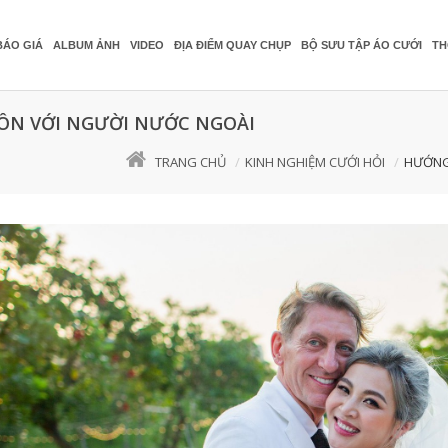
BÁO GIÁ
ALBUM ẢNH
VIDEO
ĐỊA ĐIỂM QUAY CHỤP
BỘ SƯU TẬP ÁO CƯỚI
TH
HÔN VỚI NGƯỜI NƯỚC NGOÀI
TRANG CHỦ
KINH NGHIỆM CƯỚI HỎI
HƯỚNG 