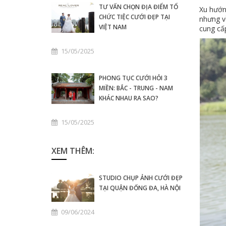
TƯ VẤN CHỌN ĐỊA ĐIỂM TỔ
Xu hướng
CHỨC TIỆC CƯỚI ĐẸP TẠI
nhưng về
VIỆT NAM
cung cấp
15/05/2025
PHONG TỤC CƯỚI HỎI 3
MIỀN: BẮC - TRUNG - NAM
KHÁC NHAU RA SAO?
15/05/2025
XEM THÊM:
STUDIO CHỤP ẢNH CƯỚI ĐẸP
TẠI QUẬN ĐỐNG ĐA, HÀ NỘI
09/06/2024