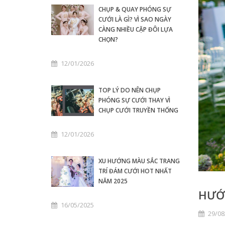
CHỤP & QUAY PHÓNG SỰ
CƯỚI LÀ GÌ? VÌ SAO NGÀY
CÀNG NHIỀU CẶP ĐÔI LỰA
CHỌN?
12/01/2026
TOP LÝ DO NÊN CHỤP
PHÓNG SỰ CƯỚI THAY VÌ
CHỤP CƯỚI TRUYỀN THỐNG
12/01/2026
XU HƯỚNG MÀU SẮC TRANG
TRÍ ĐÁM CƯỚI HOT NHẤT
NĂM 2025
HƯỚN
16/05/2025
29/08