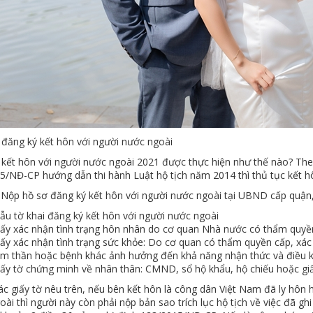
 đăng ký kết hôn với người nước ngoài
 kết hôn với người nước ngoài 2021 được thực hiện như thế nào? The
5/NĐ-CP hướng dẫn thi hành Luật hộ tịch năm 2014 thì thủ tục kết h
 Nộp hồ sơ đăng ký kết hôn với người nước ngoài tại UBND cấp quận,
ẫu tờ khai đăng ký kết hôn với người nước ngoài
iấy xác nhận tình trạng hôn nhân do cơ quan Nhà nước có thẩm quyề
iấy xác nhận tình trạng sức khỏe: Do cơ quan có thẩm quyền cấp, xá
âm thần hoặc bệnh khác ảnh hưởng đến khả năng nhận thức và điều kh
ấy tờ chứng minh về nhân thân: CMND, sổ hộ khẩu, hộ chiếu hoặc giấy 
c giấy tờ nêu trên, nếu bên kết hôn là công dân Việt Nam đã ly hôn 
ài thì người này còn phải nộp bản sao trích lục hộ tịch về việc đã gh