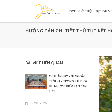
HOME
GIỚI THIỆU
DỊCH VỤ & 
HƯỚNG DẪN CHI TIẾT THỦ TỤC KẾT 
BÀI VIẾT LIÊN QUAN
CHỤP ẢNH KỶ YẾU NGOÀI
TRỜI HAY TRONG STUDIO?
ƯU NHƯỢC ĐIỂM BẠN CẦN
BIẾT
12/01/2026