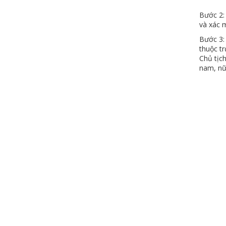
Bước 2:
và xác m
Bước 3:
thuộc t
Chủ tịc
nam, nữ