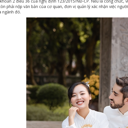
i khoản 2 điều 36 của nghị định 123/2015/NĐ-CP. Nếu là công chức, v
còn phải nộp văn bản của cơ quan, đơn vị quản lý xác nhận việc người
a ngành đó.