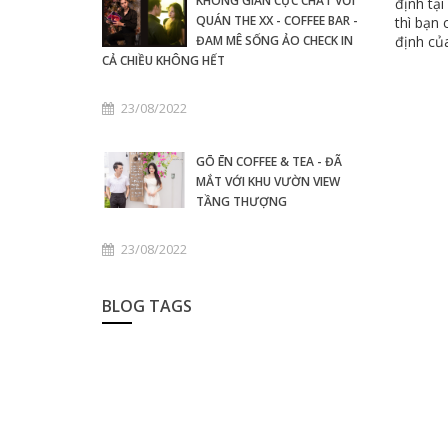
KHÔNG GIAN CỰC CHẤT VỚI
định tạ
QUÁN THE XX - COFFEE BAR -
thì bạn 
định củ
ĐAM MÊ SỐNG ẢO CHECK IN
CẢ CHIỀU KHÔNG HẾT
23/08/2022
GŌ ĒN COFFEE & TEA - ĐÃ
MẮT VỚI KHU VƯỜN VIEW
TẦNG THƯỢNG
23/08/2022
BLOG TAGS