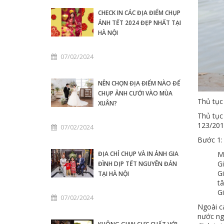
CHECK IN CÁC ĐỊA ĐIỂM CHỤP
ẢNH TẾT 2024 ĐẸP NHẤT TẠI
HÀ NỘI
07/02/2024
NÊN CHỌN ĐỊA ĐIỂM NÀO ĐỂ
CHỤP ẢNH CƯỚI VÀO MÙA
Thủ tục
XUÂN?
Thủ tục
123/201
07/02/2024
Bước 1:
M
ĐỊA CHỈ CHỤP VÀ IN ẢNH GIA
G
ĐÌNH DỊP TẾT NGUYÊN ĐÁN
G
TẠI HÀ NỘI
t
Gi
07/02/2024
Ngoài cá
nước ngo