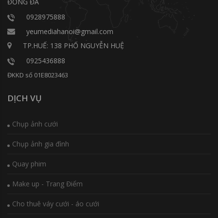
ĐỐNG ĐA
0928975888
yeumediahanoi@gmail.com
TP.HUẾ: 138 PHỐ NGUYỄN HUỆ
0925436888
ĐKKD số 01E8023463
DỊCH VỤ
Chụp ảnh cưới
Chụp ảnh gia đình
Quay phim
Make up - Trang Điểm
Cho thuê váy cưới - áo cưới