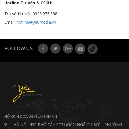
Hotline Tư Vấn & CSKH:
Trụ sở Hà Nội: 0928.975.888
Email:
hotline@yeumedia.v
n
FOLLOW US
HỘ KINH DOANH YÊUMEDIA VN
HÀ NỘI: 430 PHỐ TÂY SƠN (GẦN NGÃ TƯ SỞ) - PHƯỜNG