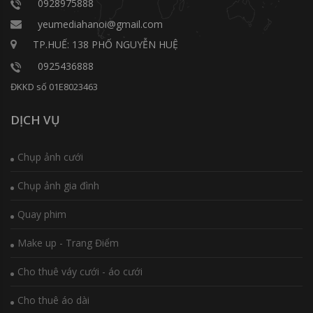
0928975888
yeumediahanoi@gmail.com
TP.HUẾ: 138 PHỐ NGUYỄN HUỆ
0925436888
ĐKKD số 01E8023463
DỊCH VỤ
Chụp ảnh cưới
Chụp ảnh gia đình
Quay phim
Make up - Trang Điểm
Cho thuê váy cưới - áo cưới
Cho thuê áo dài