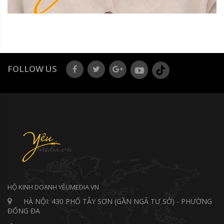
FOLLOW US
HỘ KINH DOANH YÊUMEDIA VN
HÀ NỘI: 430 PHỐ TÂY SƠN (GẦN NGÃ TƯ SỞ) - PHƯỜNG
ĐỐNG ĐA