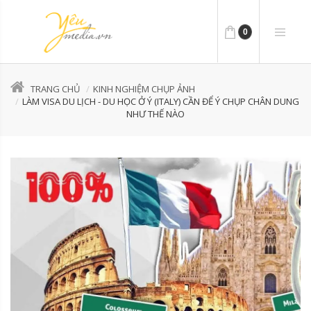
0
TRANG CHỦ
KINH NGHIỆM CHỤP ẢNH
LÀM VISA DU LỊCH - DU HỌC Ở Ý (ITALY) CẦN ĐỂ Ý CHỤP CHÂN DUNG
NHƯ THẾ NÀO