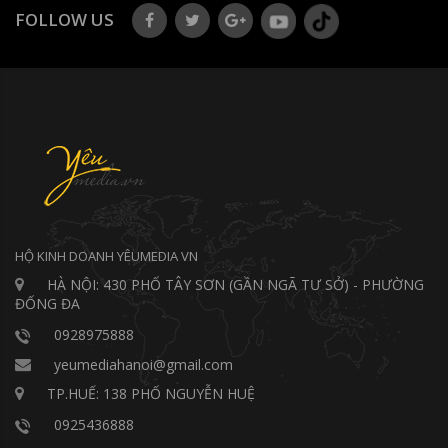
FOLLOW US
HỘ KINH DOANH YÊUMEDIA VN
HÀ NỘI: 430 PHỐ TÂY SƠN (GẦN NGÃ TƯ SỞ) - PHƯỜNG
ĐỐNG ĐA
0928975888
yeumediahanoi@gmail.com
TP.HUẾ: 138 PHỐ NGUYỄN HUỆ
0925436888