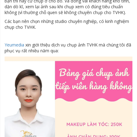
bạn thì hãy cứ chụp ở chỗ đó. Và đóng vai khách hàng khó tính,
dặn dò kĩ, xem lại ảnh sau khi chụp xem có đúng tiêu chuẩn
không (vì thường chỗ quen sẽ không chuyên chụp cho TVHK).
Các bạn nên chọn những studio chuyên nghiệp, có kinh nghiệm
chụp cho TVHK.
Yeumedia
xin giới thiệu dịch vụ chụp ảnh TVHK mà chúng tôi đã
phục vụ rất nhiều năm qua: