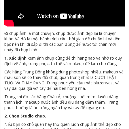
Đi chụp ảnh là một chuyện, chụp được ảnh đẹp lại là chuyện
khác. Và đó là một hành trình cần thời gian để chuẩn bị và tiền
bạc nên khi đi sắp đi thi các bạn đừng để nước tới chân mới
nhảy đi chụp hình.
1. Xác định
xem ảnh chụp dùng đễ thi hãng nào và nhớ rõ quy
định về ảnh, trang phục, tư thế và makeup để làm cho đúng.
Các hãng Trung Đông không dùng photoshop nhiều, makeup và
màu son sẽ có thay đổi chút, quan trọng nhất là CƯỜI THẬT
TƯƠI VÀ THẤY RĂNG. Trang phục yêu cầu mặc blazer/vest và
váy dài qua gối với tay để hai bên hông nha.
Trong khi đó các hãng Châu Á, chuộng cười mỉm duyên dáng
thanh lịch, makeup nước ảnh đều dịu dàng đằm thắm. Trang
phục thường là áo trắng ngắn tay và tay để ngang eo.
2. Chọn Studio chụp.
Nếu bạn có chỗ quen hay thợ quen luôn chụp ảnh thẻ đẹp cho