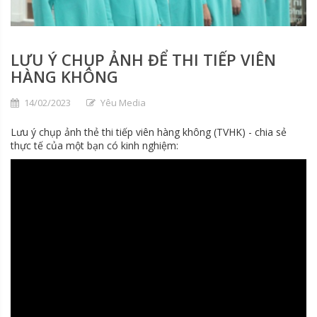
LƯU Ý CHỤP ẢNH ĐỂ THI TIẾP VIÊN
HÀNG KHÔNG
14/02/2023
Yêu Media
Lưu ý chụp ảnh thẻ thi tiếp viên hàng không (TVHK) - chia sẻ
thực tế của một bạn có kinh nghiệm: