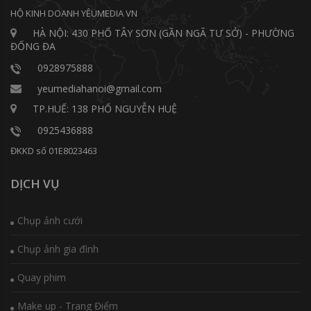
HỘ KINH DOANH YÊUMEDIA VN
HÀ NỘI: 430 PHỐ TÂY SƠN (GẦN NGÃ TƯ SỞ) - PHƯỜNG
ĐỐNG ĐA
0928975888
yeumediahanoi@gmail.com
TP.HUẾ: 138 PHỐ NGUYỄN HUỆ
0925436888
ĐKKD số 01E8023463
DỊCH VỤ
Chụp ảnh cưới
Chụp ảnh gia đình
Quay phim
Make up - Trang Điểm