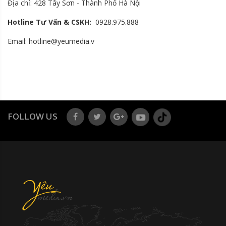
Địa chỉ: 428 Tây Sơn - Thành Phố Hà Nội
Hotline Tư Vấn & CSKH:
0928.975.888
Email: hotline@yeumedia.v
FOLLOW US