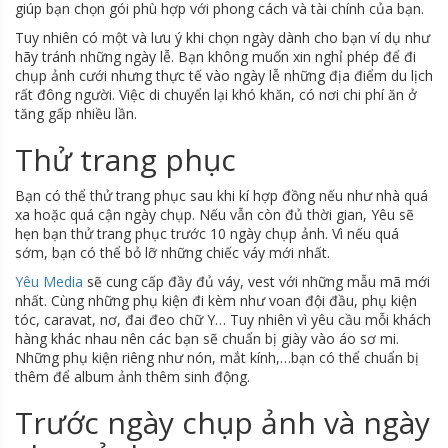
giúp bạn chọn gói phù hợp với phong cách và tài chính của bạn.
Tuy nhiên có một và lưu ý khi chọn ngày dành cho bạn ví dụ như
hãy tránh những ngày lễ. Bạn không muốn xin nghỉ phép để đi
chụp ảnh cưới nhưng thực tế vào ngày lễ những địa điểm du lịch
rất đông người. Việc di chuyển lại khó khăn, có nơi chi phí ăn ở
tăng gấp nhiều lần.
Thử trang phục
Bạn có thể thử trang phục sau khi kí hợp đồng nếu như nhà quá
xa hoặc quá cận ngày chụp. Nếu vẫn còn đủ thời gian, Yêu sẽ
hẹn bạn thử trang phục trước 10 ngày chụp ảnh. Vì nếu quá
sớm, bạn có thể bỏ lỡ những chiếc váy mới nhất.
Yêu Media
sẽ cung cấp đầy đủ váy, vest với những mẫu mã mới
nhất. Cùng những phụ kiện đi kèm như voan đội đầu, phụ kiện
tóc, caravat, nơ, đai đeo chữ Y… Tuy nhiên vì yêu cầu mỗi khách
hàng khác nhau nên các bạn sẽ chuẩn bị giày vào áo sơ mi.
Những phụ kiện riêng như nón, mắt kính,…bạn có thể chuẩn bị
thêm để album ảnh thêm sinh động.
Trước ngày chụp ảnh và ngày