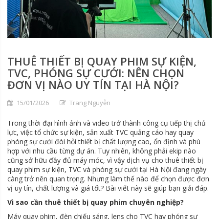
THUÊ THIẾT BỊ QUAY PHIM SỰ KIỆN,
TVC, PHÓNG SỰ CƯỚI: NÊN CHỌN
ĐƠN VỊ NÀO UY TÍN TẠI HÀ NỘI?
15/01/2026
Trang Nguyễn
Trong thời đại hình ảnh và video trở thành công cụ tiếp thị chủ
lực, việc tổ chức sự kiện, sản xuất TVC quảng cáo hay quay
phóng sự cưới đòi hỏi thiết bị chất lượng cao, ổn định và phù
hợp với nhu cầu từng dự án. Tuy nhiên, không phải ekip nào
cũng sở hữu đầy đủ máy móc, vì vậy dịch vụ cho thuê thiết bị
quay phim sự kiện, TVC và phóng sự cưới tại Hà Nội đang ngày
càng trở nên quan trọng. Nhưng làm thế nào để chọn được đơn
vị uy tín, chất lượng và giá tốt? Bài viết này sẽ giúp bạn giải đáp.
Vì sao cần thuê thiết bị quay phim chuyên nghiệp?
Máy quay phim, đèn chiếu sáng, lens cho TVC hay phóng sự