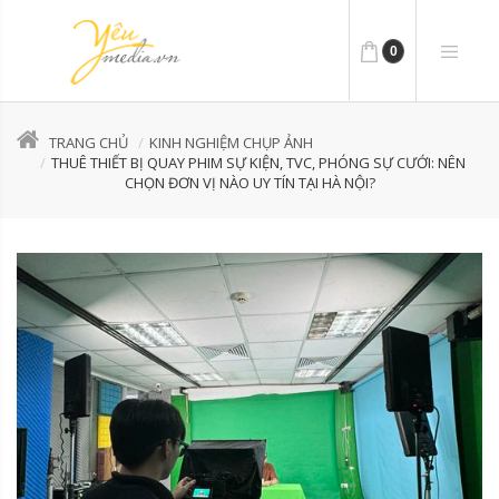
0
TRANG CHỦ
KINH NGHIỆM CHỤP ẢNH
THUÊ THIẾT BỊ QUAY PHIM SỰ KIỆN, TVC, PHÓNG SỰ CƯỚI: NÊN
CHỌN ĐƠN VỊ NÀO UY TÍN TẠI HÀ NỘI?