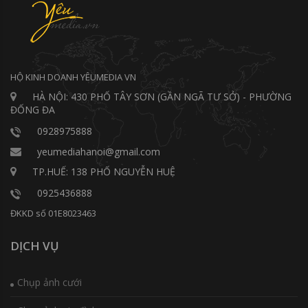
HỘ KINH DOANH YÊUMEDIA VN
HÀ NỘI: 430 PHỐ TÂY SƠN (GẦN NGÃ TƯ SỞ) - PHƯỜNG
ĐỐNG ĐA
0928975888
yeumediahanoi@gmail.com
TP.HUẾ: 138 PHỐ NGUYỄN HUỆ
0925436888
ĐKKD số 01E8023463
DỊCH VỤ
Chụp ảnh cưới