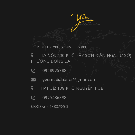
HỘ KINH DOANH YÊUMEDIA VN
HÀ NỘI: 430 PHỐ TÂY SƠN (GẦN NGÃ TƯ SỞ) -
PHƯỜNG ĐỐNG ĐA
0928975888
yeumediahanoi@gmail.com
TP.HUẾ: 138 PHỐ NGUYỄN HUỆ
0925436888
ĐKKD số 01E8023463