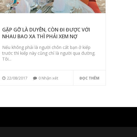
GẶP GỠ LÀ DUYÊN, CÒN ĐI ĐƯỢC VỚI
NHAU BAO XA THÌ PHẢI XEM NỢ
Nếu không phải là người chôn cất bạn ở kiếp
trước thì kiếp này cũng chỉ là người qua đường.
Tôi...
22/08/2017
0 Nhận xét
ĐỌC THÊM