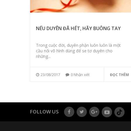
NẾU DUYÊN ĐÃ HẾT, HÃY BUÔNG TAY
Trong cuộc đời, duyên phận luôn luôn là một
cầu nối vô hình dùng để se tơ duyên cho
những...
23/08/2017
0 Nhận xét
ĐỌC THÊM
FOLLOW US