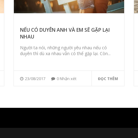
NẾU CÓ DUYÊN ANH VÀ EM SẼ GẶP LẠI
NHAU
Người ta nói, những người yêu nhau nếu có
duyên thì dù xa nhau vẫn có thể gặp lại. Còn...
23/08/2017
0 Nhận xét
ĐỌC THÊM