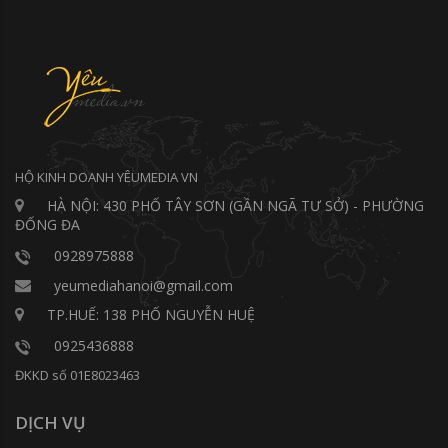
HỘ KINH DOANH YÊUMEDIA VN
HÀ NỘI: 430 PHỐ TÂY SƠN (GẦN NGÃ TƯ SỞ) - PHƯỜNG
ĐỐNG ĐA
0928975888
yeumediahanoi@gmail.com
TP.HUẾ: 138 PHỐ NGUYỄN HUỆ
0925436888
ĐKKD số 01E8023463
DỊCH VỤ