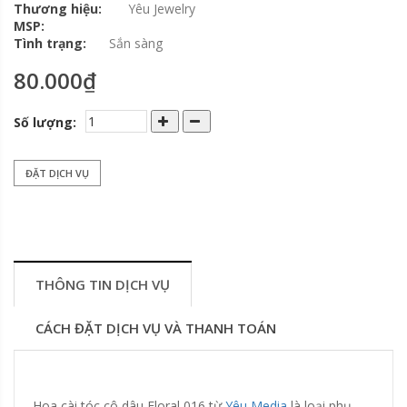
Thương hiệu:
Yêu Jewelry
MSP:
Tình trạng:
Sắn sàng
80.000₫
Số lượng:
ĐẶT DỊCH VỤ
THÔNG TIN DỊCH VỤ
CÁCH ĐẶT DỊCH VỤ VÀ THANH TOÁN
Hoa cài tóc cô dâu Floral 016 từ
Yêu Media
là loại phụ