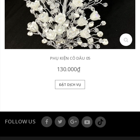
search
PHỤ KIỆN CÔ DÂU 05
130.000₫
ĐẶT DỊCH VỤ
FOLLOW US