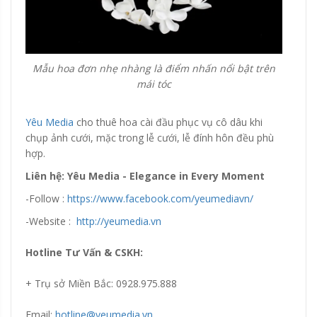
Mẫu hoa đơn nhẹ nhàng là điểm nhấn nổi bật trên
mái tóc
Yêu Media
cho thuê hoa cài đầu phục vụ cô dâu khi
chụp ảnh cưới, mặc trong lễ cưới, lễ đính hôn đều phù
hợp.
Liên hệ: Yêu Media - Elegance in Every Moment
-Follow :
https://www.facebook.com/yeumediavn/
-Website :
http://yeumedia.vn
Hotline Tư Vấn & CSKH:
+ Trụ sở Miền Bắc: 0928.975.888
Email:
hotline@yeumedia.vn