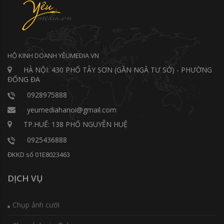
HỘ KINH DOANH YÊUMEDIA VN
HÀ NỘI: 430 PHỐ TÂY SƠN (GẦN NGÃ TƯ SỞ) - PHƯỜNG
ĐỐNG ĐA
0928975888
yeumediahanoi@gmail.com
TP.HUẾ: 138 PHỐ NGUYỄN HUỆ
0925436888
ĐKKD số 01E8023463
DỊCH VỤ
Chụp ảnh cưới