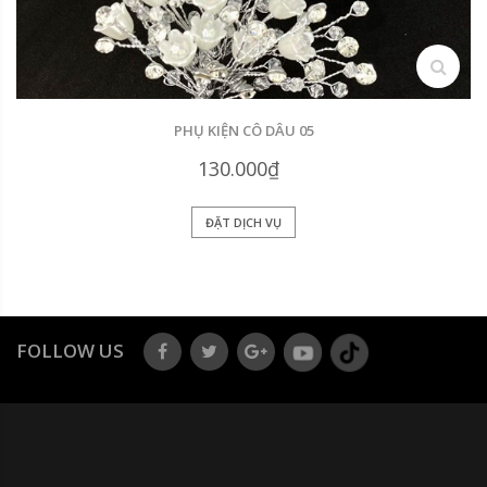
search
PHỤ KIỆN CÔ DÂU 05
130.000₫
ĐẶT DỊCH VỤ
FOLLOW US