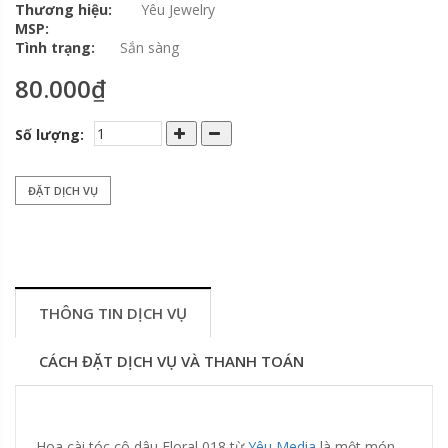
Thương hiệu:
Yêu Jewelry
MSP:
Tình trạng:
Sắn sàng
80.000₫
Số lượng:
ĐẶT DỊCH VỤ
THÔNG TIN DỊCH VỤ
CÁCH ĐẶT DỊCH VỤ VÀ THANH TOÁN
Hoa cài tóc cô dâu Floral 018 từ
Yêu Media
là một món