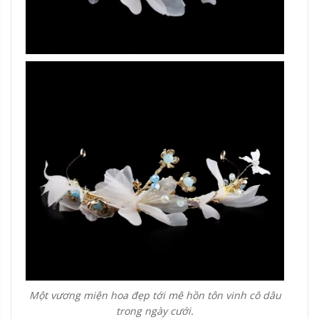
Một vương miện hoa đẹp tới mê hồn tôn vinh cô dâu
trong ngày cưới.