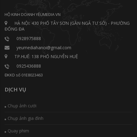
HỘ KINH DOANH YÊUMEDIA VN
HÀ NỘI: 430 PHỐ TÂY SƠN (GẦN NGÃ TƯ SỞ) - PHƯỜNG
ĐỐNG ĐA
0928975888
yeumediahanoi@gmail.com
TP.HUẾ: 138 PHỐ NGUYỄN HUỆ
0925436888
ĐKKD số 01E8023463
DỊCH VỤ
Chụp ảnh cưới
Chụp ảnh gia đình
Quay phim