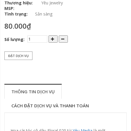
Thương hiệu:
Yêu Jewelry
MSP:
Tình trạng:
Sắn sàng
80.000₫
Số lượng:
ĐẶT DỊCH VỤ
THÔNG TIN DỊCH VỤ
CÁCH ĐẶT DỊCH VỤ VÀ THANH TOÁN
Hoa cài tóc cô dâu Floral 020 từ
Yêu Media
là một