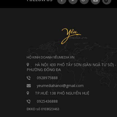
HỘ KINH DOANH YÊUMEDIA VN
HÀ NỘI: 430 PHỐ TÂY SƠN (GẦN NGÃ TƯ SỞ) -
PHƯỜNG ĐỐNG ĐA
0928975888
yeumediahanoi@gmail.com
TP.HUẾ: 138 PHỐ NGUYỄN HUỆ
0925436888
ĐKKD số 01E8023463