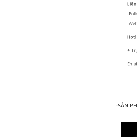
Liên
-Fol
-Web
Hotl
+ Tr
Emai
Đang
SẢN P