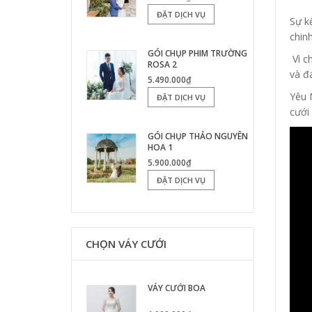
ĐẶT DỊCH VỤ
Sự k
chinh
GÓI CHỤP PHIM TRƯỜNG
Vì c
ROSA 2
và đ
5.490.000₫
Yêu 
ĐẶT DỊCH VỤ
cưới
GÓI CHỤP THẢO NGUYÊN
HOA 1
5.900.000₫
ĐẶT DỊCH VỤ
CHỌN VÁY CƯỚI
VÁY CƯỚI BOA