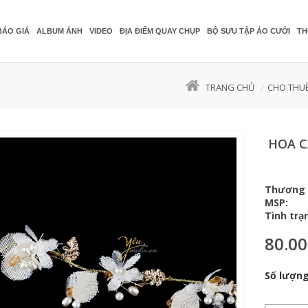
BÁO GIÁ
ALBUM ẢNH
VIDEO
ĐỊA ĐIỂM QUAY CHỤP
BỘ SƯU TẬP ÁO CƯỚI
TH
TRANG CHỦ
CHO THUÊ
HOA C
Thương 
MSP:
Tình trạ
80.0
Số lượng