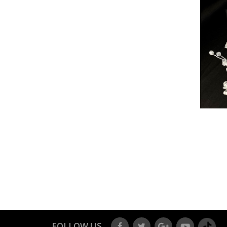
search
search
RAL 044
HOA CÀI TÓC CÔ DÂU FLORAL 022
80.000₫
ĐẶT DỊCH VỤ
FOLLOW US