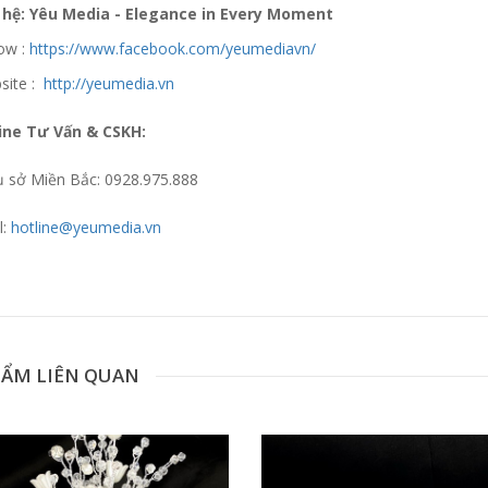
 hệ: Yêu Media - Elegance in Every Moment
low :
https://www.facebook.com/yeumediavn/
site :
http://yeumedia.vn
ine Tư Vấn & CSKH:
ụ sở Miền Bắc: 0928.975.888
l:
hotline@yeumedia.vn
 update xin liên hệ hotline 0928975888.
HẨM LIÊN QUAN