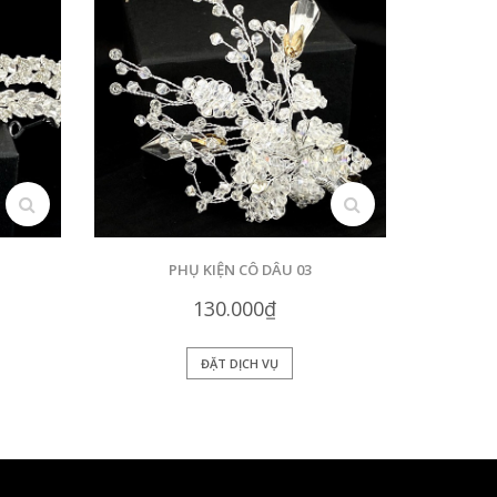
search
search
PHỤ KIỆN CÔ DÂU 03
130.000₫
ĐẶT DỊCH VỤ