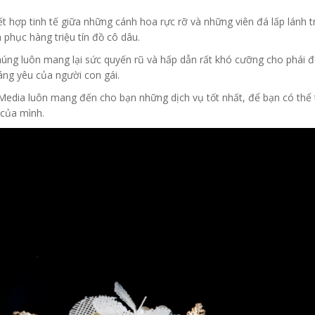
ết hợp tinh tế giữa những cánh hoa rực rỡ và những viên đá lấp lánh 
 phục hàng triệu tín đồ cô dâu.
húng luôn mang lại sức quyến rũ và hấp dẫn rất khó cưỡng cho phái đẹ
áng yêu của người con gái.
Media luôn mang đến cho bạn những dịch vụ tốt nhất, để bạn có thể 
 của mình.