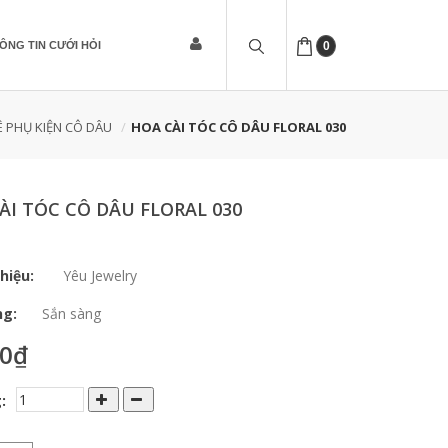
ÔNG TIN CƯỚI HỎI
0
 PHỤ KIỆN CÔ DÂU
HOA CÀI TÓC CÔ DÂU FLORAL 030
ÀI TÓC CÔ DÂU FLORAL 030
hiệu:
Yêu Jewelry
ng:
Sắn sàng
00₫
: