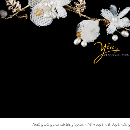
Những bông hoa cài tóc giúp bạn thêm quyến rũ, duyên dáng 