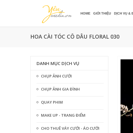
HOME
GIỚI THIỆU
DỊCH VỤ & 
HOA CÀI TÓC CÔ DÂU FLORAL 030
DANH MỤC DỊCH VỤ
CHỤP ẢNH CƯỚI
CHỤP ẢNH GIA ĐÌNH
QUAY PHIM
MAKE UP - TRANG ĐIỂM
CHO THUÊ VÁY CƯỚI - ÁO CƯỚI