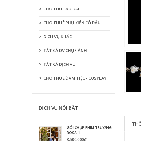
CHO THUÊ ÁO DÀI
CHO THUÊ PHỤ KIỆN CÔ DÂU
DỊCH VỤ KHÁC
TẤT CẢ DV CHỤP ẢNH
TẤT CẢ DỊCH VỤ
CHO THUÊ ĐẦM TIỆC - COSPLAY
DỊCH VỤ NỔI BẬT
THÔ
GÓI CHỤP PHIM TRƯỜNG
ROSA 1
3.500.000₫