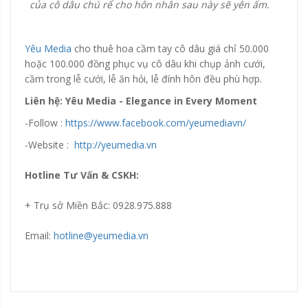
của cô dâu chú rể cho hôn nhân sau này sẽ yên ấm.
Yêu Media
cho thuê hoa cầm tay cô dâu giá chỉ 50.000
hoặc 100.000 đồng phục vụ cô dâu khi chụp ảnh cưới,
cầm trong lễ cưới, lễ ăn hỏi, lễ đính hôn đều phù hợp.
Liên hệ: Yêu Media - Elegance in Every Moment
-Follow :
https://www.facebook.com/yeumediavn/
-Website :
http://yeumedia.vn
Hotline Tư Vấn & CSKH:
+ Trụ sở Miền Bắc: 0928.975.888
Email:
hotline@yeumedia.vn
Đang update xin liên hệ hotline 0928975888.