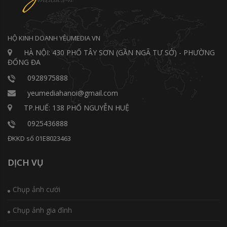
HỘ KINH DOANH YÊUMEDIA VN
HÀ NỘI: 430 PHỐ TÂY SƠN (GẦN NGÃ TƯ SỞ) - PHƯỜNG
ĐỐNG ĐA
0928975888
yeumediahanoi@gmail.com
TP.HUẾ: 138 PHỐ NGUYỄN HUỆ
0925436888
ĐKKD số 01E8023463
DỊCH VỤ
Chụp ảnh cưới
Chụp ảnh gia đình