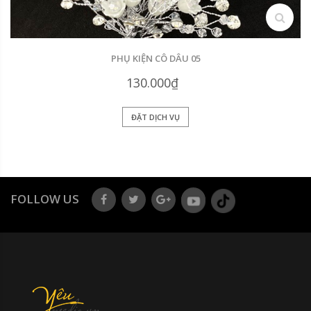
search
PHỤ KIỆN CÔ DÂU 05
130.000₫
ĐẶT DỊCH VỤ
FOLLOW US