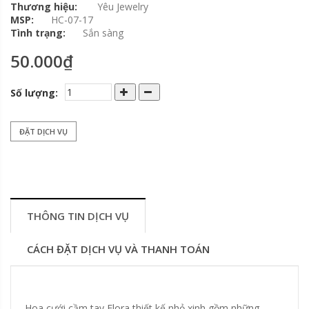
Thương hiệu:
Yêu Jewelry
MSP:
HC-07-17
Tình trạng:
Sắn sàng
50.000₫
Số lượng:
ĐẶT DỊCH VỤ
THÔNG TIN DỊCH VỤ
CÁCH ĐẶT DỊCH VỤ VÀ THANH TOÁN
Hoa cưới cầm tay Flora thiết kế nhỏ xinh gồm những