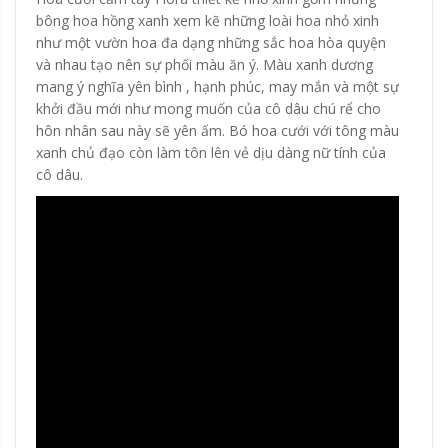
bông hoa hồng xanh xem kẽ những loài hoa nhỏ xinh
như một vườn hoa đa dạng những sắc hoa hòa quyện
và nhau tạo nên sự phối màu ăn ý. Màu xanh dương
mang ý nghĩa yên bình , hạnh phúc, may mắn và một sự
khởi đầu mới như mong muốn của cô dâu chú rể cho
hôn nhân sau này sẽ yên ấm. Bó hoa cưới với tông màu
xanh chủ đạo còn làm tôn lên vẻ dịu dàng nữ tính của
cô dâu.