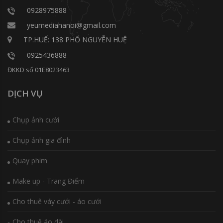
0928975888
yeumediahanoi@gmail.com
TP.HUẾ: 138 PHỐ NGUYỄN HUỆ
0925436888
ĐKKD số 01E8023463
DỊCH VỤ
Chụp ảnh cưới
Chụp ảnh gia đình
Quay phim
Make up - Trang Điểm
Cho thuê váy cưới - áo cưới
Cho thuê áo dài