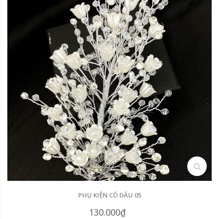
search
PHỤ KIỆN CÔ DÂU 05
130.000₫