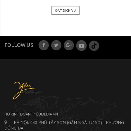
ĐẶT DỊCH VỤ
FOLLOW US
HỘ KINH DOANH YÊUMEDIA VN
HÀ NỘI: 430 PHỐ TÂY SƠN (GẦN NGÃ TƯ SỞ) - PHƯỜNG
ĐỐNG ĐA