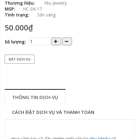
Thương hiệu:
Yêu Jewelry
MSP:
HC-04-17
Tình trạng:
Sắn sàng
50.000₫
Số lượng:
ĐẶT DỊCH VỤ
THÔNG TIN DỊCH VỤ
CÁCH ĐẶT DỊCH VỤ VÀ THANH TOÁN
Hoa cầm tay cô dâu Helen xinh xắn từ
Yêu Media
sẽ