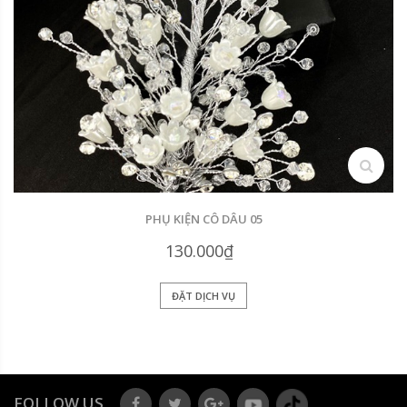
search
PHỤ KIỆN CÔ DÂU 05
130.000₫
ĐẶT DỊCH VỤ
FOLLOW US