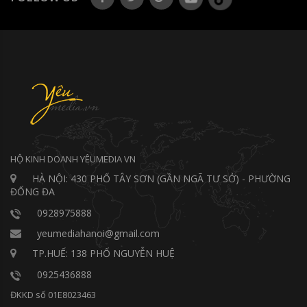
HỘ KINH DOANH YÊUMEDIA VN
HÀ NỘI: 430 PHỐ TÂY SƠN (GẦN NGÃ TƯ SỞ) - PHƯỜNG
ĐỐNG ĐA
0928975888
yeumediahanoi@gmail.com
TP.HUẾ: 138 PHỐ NGUYỄN HUỆ
0925436888
ĐKKD số 01E8023463