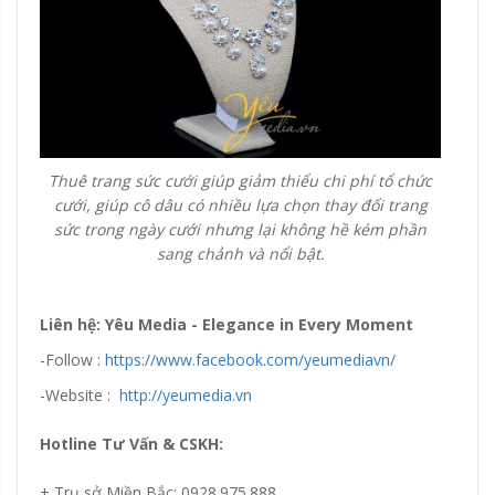
Thuê trang sức cưới giúp giảm thiểu chi phí tổ chức
cưới, giúp cô dâu có nhiều lựa chọn thay đổi trang
sức trong ngày cưới nhưng lại không hề kém phần
sang chảnh và nổi bật.
Liên hệ: Yêu Media - Elegance in Every Moment
-Follow :
https://www.facebook.com/yeumediavn/
-Website :
http://yeumedia.vn
Hotline Tư Vấn & CSKH:
+ Trụ sở Miền Bắc: 0928.975.888