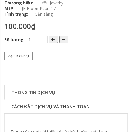
Thương hiệu:
Yêu Jewelry
MSP:
JE-BloomPearl-17
Tình trạng:
Sắn sàng
100.000₫
Số lượng:
ĐẶT DỊCH VỤ
THÔNG TIN DỊCH VỤ
CÁCH ĐẶT DỊCH VỤ VÀ THANH TOÁN
Trang sức cưới với thiết kế cầu kỳ thường chỉ dùng