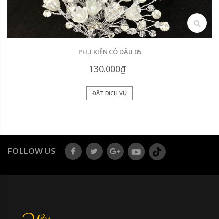
search
PHỤ KIỆN CÔ DÂU 05
130.000₫
ĐẶT DỊCH VỤ
FOLLOW US