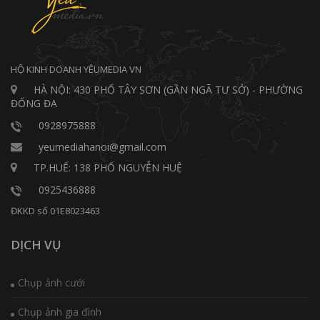
HỘ KINH DOANH YÊUMEDIA VN
HÀ NỘI: 430 PHỐ TÂY SƠN (GẦN NGÃ TƯ SỞ) - PHƯỜNG
ĐỐNG ĐA
0928975888
yeumediahanoi@gmail.com
TP.HUẾ: 138 PHỐ NGUYỄN HUỆ
0925436888
ĐKKD số 01E8023463
DỊCH VỤ
Chụp ảnh cưới
Chụp ảnh gia đình