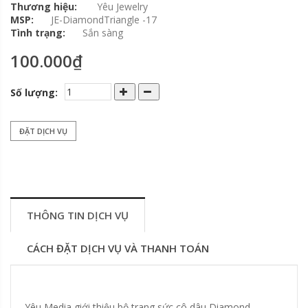
Thương hiệu:
Yêu Jewelry
MSP:
JE-DiamondTriangle -17
Tình trạng:
Sắn sàng
100.000₫
Số lượng:
ĐẶT DỊCH VỤ
THÔNG TIN DỊCH VỤ
CÁCH ĐẶT DỊCH VỤ VÀ THANH TOÁN
Yêu Media giới thiệu bộ trang sức cô dâu Diamond