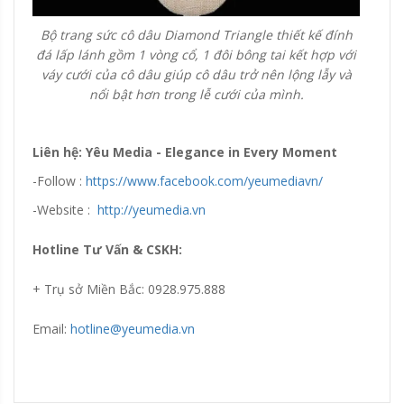
Bộ trang sức cô dâu Diamond Triangle thiết kế đính
đá lấp lánh gồm 1 vòng cổ, 1 đôi bông tai kết hợp với
váy cưới của cô dâu giúp cô dâu trở nên lộng lẫy và
nổi bật hơn trong lễ cưới của mình.
Liên hệ: Yêu Media - Elegance in Every Moment
-Follow :
https://www.facebook.com/yeumediavn/
-Website :
http://yeumedia.vn
Hotline Tư Vấn & CSKH:
+ Trụ sở Miền Bắc: 0928.975.888
Email:
hotline@yeumedia.vn
Đang update xin liên hệ hotline 0928975888.