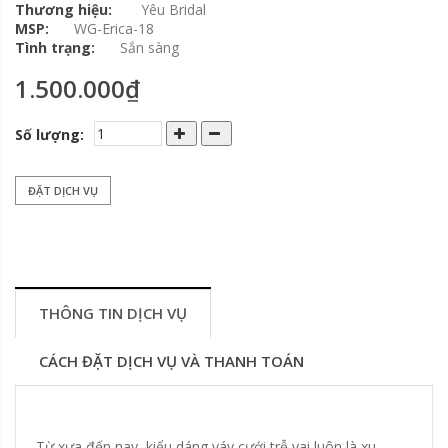
Thương hiệu:
Yêu Bridal
MSP:
WG-Erica-18
Tình trạng:
Sắn sàng
1.500.000₫
Số lượng:
ĐẶT DỊCH VỤ
THÔNG TIN DỊCH VỤ
CÁCH ĐẶT DỊCH VỤ VÀ THANH TOÁN
Từ xưa đến nay, kiểu dáng váy cưới trễ vai luôn là xu