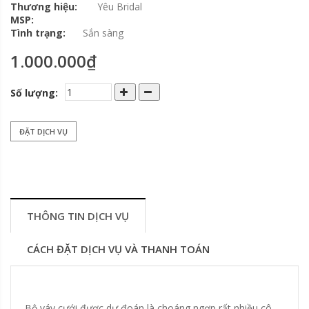
Thương hiệu:
Yêu Bridal
MSP:
Tình trạng:
Sắn sàng
1.000.000₫
Số lượng:
ĐẶT DỊCH VỤ
THÔNG TIN DỊCH VỤ
CÁCH ĐẶT DỊCH VỤ VÀ THANH TOÁN
Bộ váy cưới được dự đoán là choáng ngợp rất nhiều cô