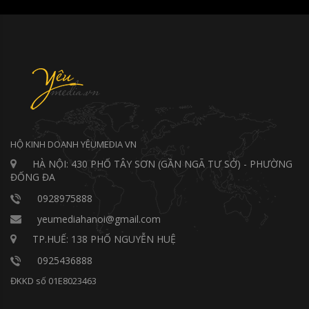
HỘ KINH DOANH YÊUMEDIA VN
HÀ NỘI: 430 PHỐ TÂY SƠN (GẦN NGÃ TƯ SỞ) - PHƯỜNG
ĐỐNG ĐA
0928975888
yeumediahanoi@gmail.com
TP.HUẾ: 138 PHỐ NGUYỄN HUỆ
0925436888
ĐKKD số 01E8023463