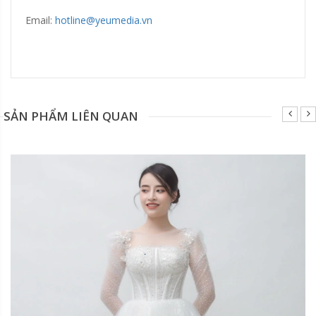
Email:
hotline@yeumedia.v
n
Đang update xin liên hệ hotline 0928975888.
SẢN PHẨM LIÊN QUAN