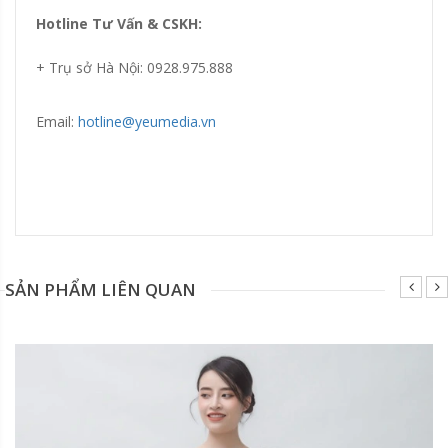
Hotline Tư Vấn & CSKH:
+ Trụ sở Hà Nội: 0928.975.888
Email:
hotline@yeumedia.v
n
Đang update xin liên hệ hotline 0928975888.
SẢN PHẨM LIÊN QUAN