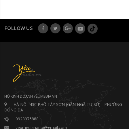
FOLLOW US
HỘ KINH DOANH YÊUMEDIA VN
HÀ NỘI: 430 PHỐ TÂY SƠN (GẦN NGÃ TƯ SỞ) - PHƯỜNG
ĐỐNG ĐA
0928975888
yeumediahanoi@gmail.com