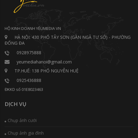
HỘ KINH DOANH YÊUMEDIA VN
HÀ NỘI: 430 PHỐ TÂY SƠN (GẦN NGÃ TƯ SỞ) - PHƯỜNG
ĐỐNG ĐA
0928975888
yeumediahanoi@gmail.com
TP.HUẾ: 138 PHỐ NGUYỄN HUỆ
0925436888
ĐKKD số 01E8023463
DỊCH VỤ
Chụp ảnh cưới
Chụp ảnh gia đình