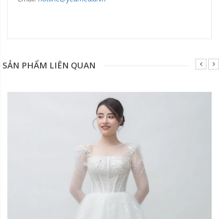
Đang update xin liên hệ hotline 0928975888.
SẢN PHẨM LIÊN QUAN