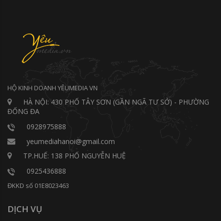
HỘ KINH DOANH YÊUMEDIA VN
HÀ NỘI: 430 PHỐ TÂY SƠN (GẦN NGÃ TƯ SỞ) - PHƯỜNG
ĐỐNG ĐA
0928975888
yeumediahanoi@gmail.com
TP.HUẾ: 138 PHỐ NGUYỄN HUỆ
0925436888
ĐKKD số 01E8023463
DỊCH VỤ