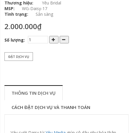
Thương hiệu:
Yêu Bridal
MSP:
WG-Daisy-17
Tình trạng:
Sắn sàng
2.000.000₫
Số lượng:
ĐẶT DỊCH VỤ
THÔNG TIN DỊCH VỤ
CÁCH ĐẶT DỊCH VỤ VÀ THANH TOÁN
Váy cưới Daisy từ
Yêu Media
giúp cô dâu như hóa thân