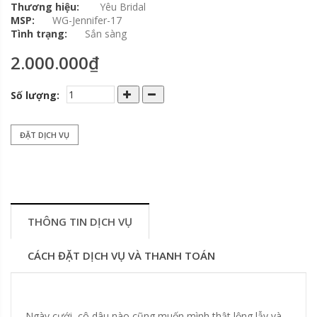
Thương hiệu:
Yêu Bridal
MSP:
WG-Jennifer-17
Tình trạng:
Sắn sàng
2.000.000₫
Số lượng:
ĐẶT DỊCH VỤ
THÔNG TIN DỊCH VỤ
CÁCH ĐẶT DỊCH VỤ VÀ THANH TOÁN
Ngày cưới, cô dâu nào cũng muốn mình thật lộng lẫy và