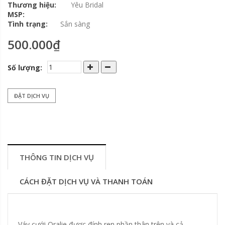
Thương hiệu:
Yêu Bridal
MSP:
Tình trạng:
Sắn sàng
500.000₫
Số lượng:
ĐẶT DỊCH VỤ
THÔNG TIN DỊCH VỤ
CÁCH ĐẶT DỊCH VỤ VÀ THANH TOÁN
Váy cưới Oralie được đính ren phần thân trên và cả