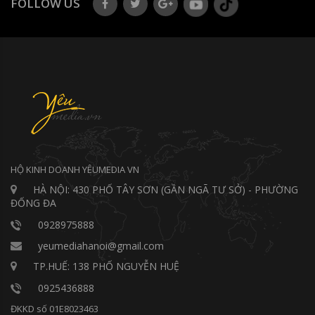
FOLLOW US
HỘ KINH DOANH YÊUMEDIA VN
HÀ NỘI: 430 PHỐ TÂY SƠN (GẦN NGÃ TƯ SỞ) - PHƯỜNG
ĐỐNG ĐA
0928975888
yeumediahanoi@gmail.com
TP.HUẾ: 138 PHỐ NGUYỄN HUỆ
0925436888
ĐKKD số 01E8023463