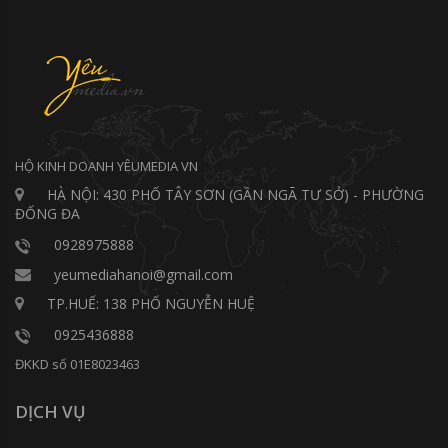
HỘ KINH DOANH YÊUMEDIA VN
HÀ NỘI: 430 PHỐ TÂY SƠN (GẦN NGÃ TƯ SỞ) - PHƯỜNG
ĐỐNG ĐA
0928975888
yeumediahanoi@gmail.com
TP.HUẾ: 138 PHỐ NGUYỄN HUỆ
0925436888
ĐKKD số 01E8023463
DỊCH VỤ