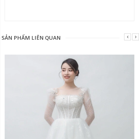
Đang update xin liên hệ hotline 0928975888.
SẢN PHẨM LIÊN QUAN