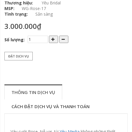
Thương hiệu:
Yêu Bridal
MSP:
WG-Rose-17
Tình trạng:
Sắn sàng
3.000.000₫
Số lượng:
ĐẶT DỊCH VỤ
THÔNG TIN DỊCH VỤ
CÁCH ĐẶT DỊCH VỤ VÀ THANH TOÁN
Váy cưới Rose trễ vai từ
Yêu Media
không những thiết