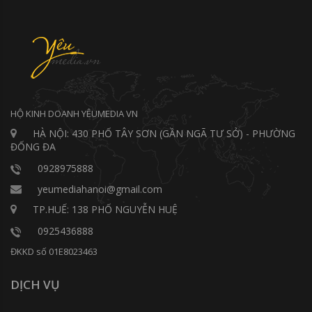
HỘ KINH DOANH YÊUMEDIA VN
HÀ NỘI: 430 PHỐ TÂY SƠN (GẦN NGÃ TƯ SỞ) - PHƯỜNG
ĐỐNG ĐA
0928975888
yeumediahanoi@gmail.com
TP.HUẾ: 138 PHỐ NGUYỄN HUỆ
0925436888
ĐKKD số 01E8023463
DỊCH VỤ