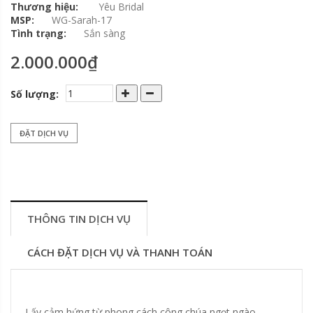
Thương hiệu:
Yêu Bridal
MSP:
WG-Sarah-17
Tình trạng:
Sắn sàng
2.000.000₫
Số lượng:
ĐẶT DỊCH VỤ
THÔNG TIN DỊCH VỤ
CÁCH ĐẶT DỊCH VỤ VÀ THANH TOÁN
Lấy cảm hứng từ phong cách công chúa ngọt ngào,