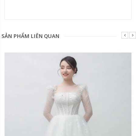
Đang update xin liên hệ hotline 0928975888.
SẢN PHẨM LIÊN QUAN