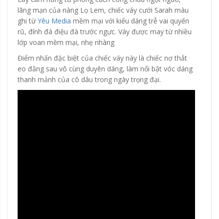
lãng mạn của nàng Lọ Lem, chiếc váy cưới Sarah màu
ghi từ
Yêu Media
mềm mại với kiểu dáng trễ vai quyến
rũ, đính đá điệu đà trước ngực. Váy được may từ nhiều
lớp voan mềm mại, nhẹ nhàng
Điểm nhấn đặc biệt của chiếc váy này là chiếc nơ thắt
eo đằng sau vô cùng duyên dáng, làm nổi bật vóc dáng
thanh mảnh của cô dâu trong ngày trọng đại.