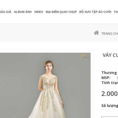
BÁO GIÁ
ALBUM ẢNH
VIDEO
ĐỊA ĐIỂM QUAY CHỤP
BỘ SƯU TẬP ÁO CƯỚI
TH
TRANG C
VÁY C
Thương 
MSP:
Tình trạ
2.000
Số lượng