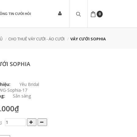
ÔNG TIN CƯỚI HỎI
0
HỦ
CHO THUÊ VÁY CƯỚI - ÁO CƯỚI
VÁY CƯỚI SOPHIA
ƯỚI SOPHIA
hiệu:
Yêu Bridal
WG-Sophia-17
ng:
Sắn sàng
.000₫
: