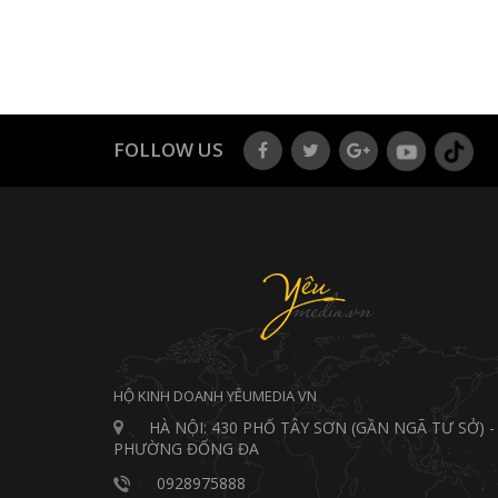
ĐẶT DỊCH VỤ
FOLLOW US
HỘ KINH DOANH YÊUMEDIA VN
HÀ NỘI: 430 PHỐ TÂY SƠN (GẦN NGÃ TƯ SỞ) -
PHƯỜNG ĐỐNG ĐA
0928975888