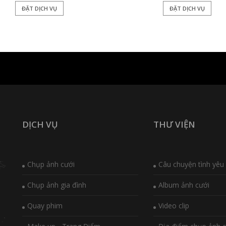
ĐẶT DỊCH VỤ
ĐẶT DỊCH VỤ
DỊCH VỤ
THƯ VIỆN
Chụp ảnh cưới
Câu chuyện tình yêu
Chụp ảnh gia đình
Album ảnh cưới
Quay phim
Video clip