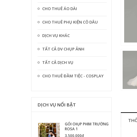
CHO THUÊ ÁO DÀI
CHO THUÊ PHỤ KIỆN CÔ DÂU
DỊCH VỤ KHÁC
TẤT CẢ DV CHỤP ẢNH
TẤT CẢ DỊCH VỤ
CHO THUÊ ĐẦM TIỆC - COSPLAY
DỊCH VỤ NỔI BẬT
THÔ
GÓI CHỤP PHIM TRƯỜNG
ROSA 1
3.500.000₫