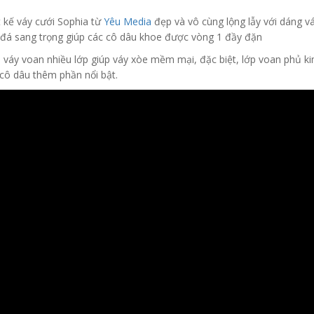
t kế váy cưới Sophia từ
Yêu Media
đẹp và vô cùng lộng lẫy với dáng v
 đá sang trọng giúp các cô dâu khoe được vòng 1 đầy đặn
 váy voan nhiều lớp giúp váy xòe mềm mại, đặc biệt, lớp voan phủ kim 
 cô dâu thêm phần nổi bật.