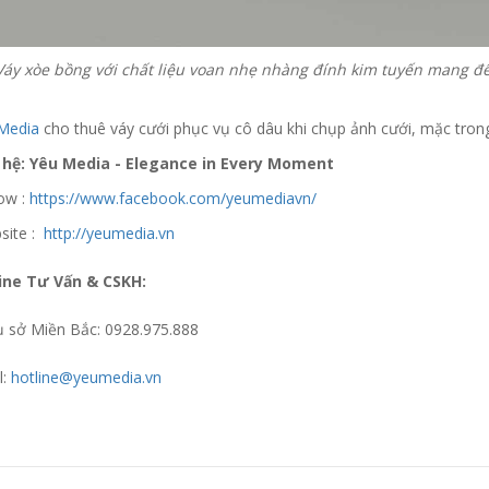
Váy xòe bồng với chất liệu voan nhẹ nhàng đính kim tuyến mang đ
Media
cho thuê váy cưới phục vụ cô dâu khi chụp ảnh cưới, mặc trong 
 hệ: Yêu Media - Elegance in Every Moment
low :
https://www.facebook.com/yeumediavn/
site :
http://yeumedia.vn
ine Tư Vấn & CSKH:
ụ sở Miền Bắc: 0928.975.888
l:
hotline@yeumedia.vn
 update xin liên hệ hotline 0928975888.