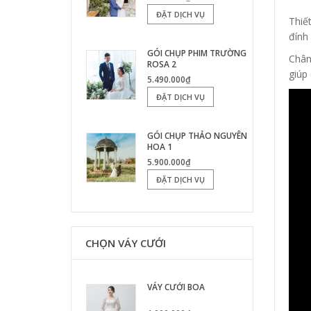
ĐẶT DỊCH VỤ
Thiế
đính
GÓI CHỤP PHIM TRƯỜNG
Chân
ROSA 2
giúp
5.490.000₫
ĐẶT DỊCH VỤ
GÓI CHỤP THẢO NGUYÊN
HOA 1
5.900.000₫
ĐẶT DỊCH VỤ
CHỌN VÁY CƯỚI
VÁY CƯỚI BOA