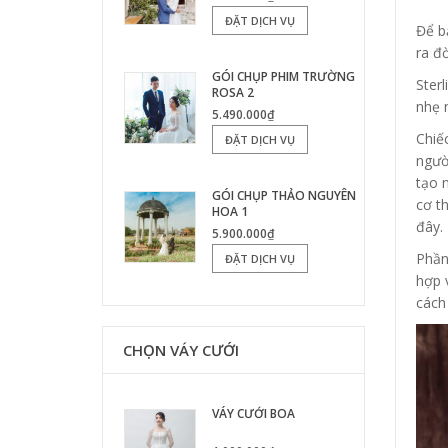
ĐẶT DỊCH VỤ
Để b
ra đ
GÓI CHỤP PHIM TRƯỜNG
Sterl
ROSA 2
nhẹ 
5.490.000₫
Chiế
ĐẶT DỊCH VỤ
ngườ
tạo 
GÓI CHỤP THẢO NGUYÊN
cơ t
HOA 1
đây.
5.900.000₫
Phần
ĐẶT DỊCH VỤ
hợp v
cách 
CHỌN VÁY CƯỚI
VÁY CƯỚI BOA