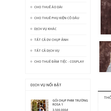
CHO THUÊ ÁO DÀI
CHO THUÊ PHỤ KIỆN CÔ DÂU
DỊCH VỤ KHÁC
TẤT CẢ DV CHỤP ẢNH
TẤT CẢ DỊCH VỤ
CHO THUÊ ĐẦM TIỆC - COSPLAY
DỊCH VỤ NỔI BẬT
THÔ
GÓI CHỤP PHIM TRƯỜNG
ROSA 1
3.500.000₫