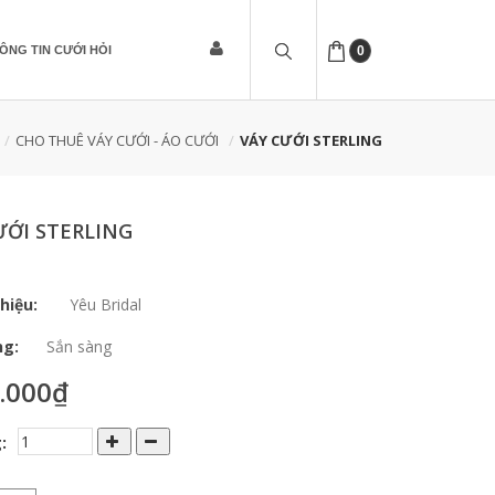
ÔNG TIN CƯỚI HỎI
0
CHO THUÊ VÁY CƯỚI - ÁO CƯỚI
VÁY CƯỚI STERLING
ƯỚI STERLING
hiệu:
Yêu Bridal
ng:
Sắn sàng
.000₫
: