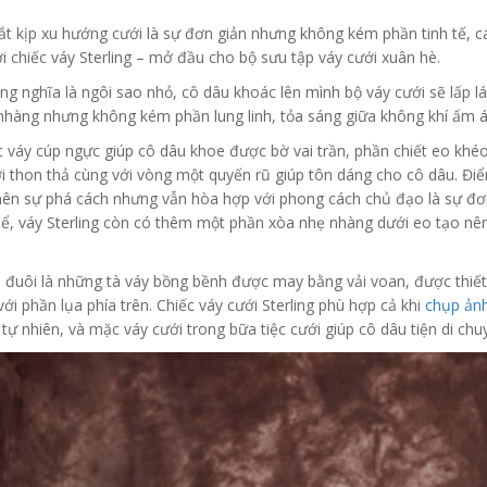
ắt kịp xu hướng cưới là sự đơn giản nhưng không kém phần tinh tế, c
ời chiếc váy Sterling – mở đầu cho bộ sưu tập váy cưới xuân hè.
ing nghĩa là ngôi sao nhỏ, cô dâu khoác lên mình bộ váy cưới sẽ lấp l
nhàng nhưng không kém phần lung linh, tỏa sáng giữa không khí ấm á
c váy cúp ngực giúp cô dâu khoe được bờ vai trần, phần chiết eo khéo
i thon thả cùng với vòng một quyến rũ giúp tôn dáng cho cô dâu. Điểm
nên sự phá cách nhưng vẫn hòa hợp với phong cách chủ đạo là sự đơ
hể, váy Sterling còn có thêm một phần xòa nhẹ nhàng dưới eo tạo nên
 đuôi là những tà váy bồng bềnh được may bằng vải voan, được thiết 
ới phần lụa phía trên. Chiếc váy cưới Sterling phù hợp cả khi
chụp ảnh
tự nhiên, và mặc váy cưới trong bữa tiệc cưới giúp cô dâu tiện di chu