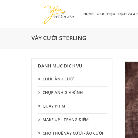
HOME
GIỚI THIỆU
DỊCH VỤ & 
VÁY CƯỚI STERLING
DANH MỤC DỊCH VỤ
CHỤP ẢNH CƯỚI
CHỤP ẢNH GIA ĐÌNH
QUAY PHIM
MAKE UP - TRANG ĐIỂM
CHO THUÊ VÁY CƯỚI - ÁO CƯỚI