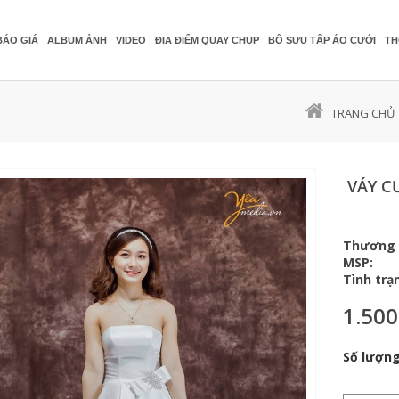
BÁO GIÁ
ALBUM ẢNH
VIDEO
ĐỊA ĐIỂM QUAY CHỤP
BỘ SƯU TẬP ÁO CƯỚI
TH
TRANG CHỦ
VÁY C
Thương 
MSP:
Tình trạ
1.500
Số lượng