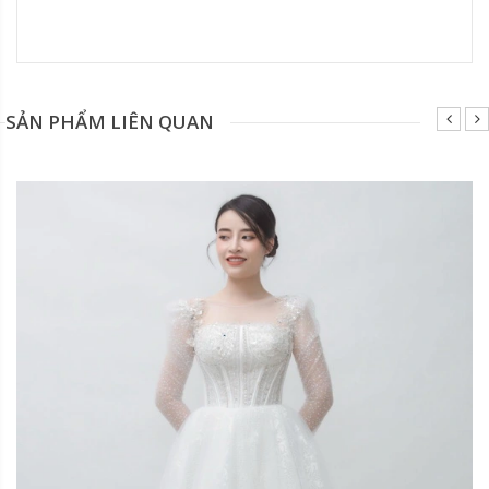
Đang update xin liên hệ hotline 0928975888.
SẢN PHẨM LIÊN QUAN