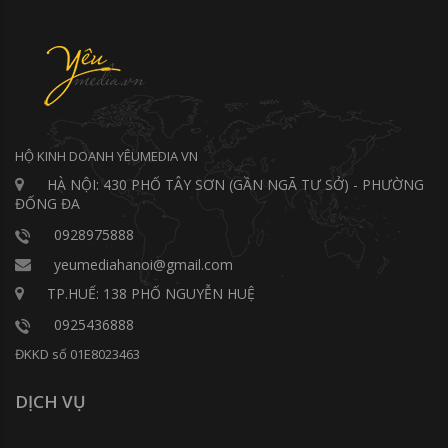
HỘ KINH DOANH YÊUMEDIA VN
HÀ NỘI: 430 PHỐ TÂY SƠN (GẦN NGÃ TƯ SỞ) - PHƯỜNG
ĐỐNG ĐA
0928975888
yeumediahanoi@gmail.com
TP.HUẾ: 138 PHỐ NGUYỄN HUỆ
0925436888
ĐKKD số 01E8023463
DỊCH VỤ