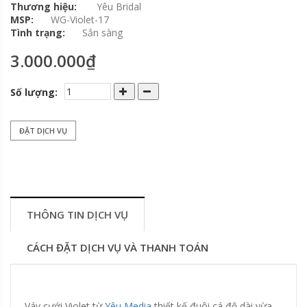
Thương hiệu:
Yêu Bridal
MSP:
WG-Violet-17
Tình trạng:
Sắn sàng
3.000.000₫
Số lượng:
ĐẶT DỊCH VỤ
THÔNG TIN DỊCH VỤ
CÁCH ĐẶT DỊCH VỤ VÀ THANH TOÁN
Váy cưới Violet từ
Yêu Media
thiết kế đuôi cá độ dài vừa