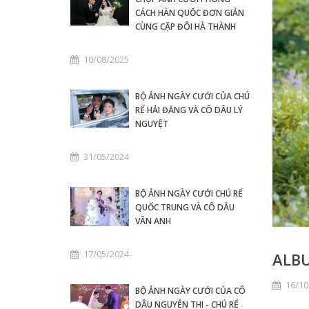
CÁCH HÀN QUỐC ĐƠN GIẢN
CÙNG CẶP ĐÔI HÀ THÀNH
10/08/2025
BỘ ẢNH NGÀY CƯỚI CỦA CHÚ
RỂ HẢI ĐĂNG VÀ CÔ DÂU LÝ
NGUYỆT
31/05/2024
BỘ ẢNH NGÀY CƯỚI CHÚ RỂ
QUỐC TRUNG VÀ CÔ DÂU
VÂN ANH
17/05/2024
ALBU
16/10
BỘ ẢNH NGÀY CƯỚI CỦA CÔ
DÂU NGUYỄN THI - CHÚ RỂ