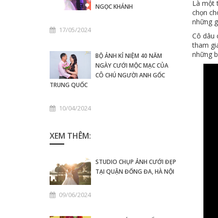
Là một t
NGỌC KHÁNH
chọn ch
những gó
17/05/2024
Cô dâu 
tham gi
những b
BỘ ẢNH KỈ NIỆM 40 NĂM
NGÀY CƯỚI MỘC MẠC CỦA
CÔ CHÚ NGƯỜI ANH GỐC
TRUNG QUỐC
10/04/2024
XEM THÊM:
STUDIO CHỤP ẢNH CƯỚI ĐẸP
TẠI QUẬN ĐỐNG ĐA, HÀ NỘI
09/06/2024