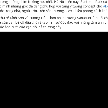
rong những phim trường hot nhất Hà Nội hiện nay, Santorini Park có 
o mình những góc đa dạng phù hợp với từng ý tưởng concept cho
al
c trong nhà, ngoài trời, trên sân thượng,... với nhiều phong cách khá
chú rể Đình Sơn và Hương Liên chọn phim trường Santorini làm bối cả
a của bạn bè cô dâu chú rể tạo nên sự độc đáo với những tấm ảnh bịt
ức ảnh cưới của cặp đôi dễ thương này.