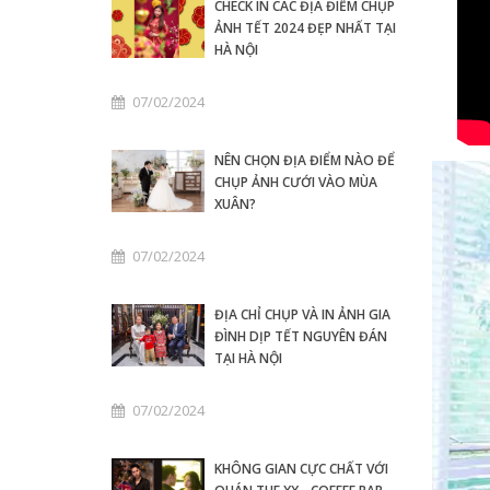
CHECK IN CÁC ĐỊA ĐIỂM CHỤP
ẢNH TẾT 2024 ĐẸP NHẤT TẠI
HÀ NỘI
07/02/2024
NÊN CHỌN ĐỊA ĐIỂM NÀO ĐỂ
CHỤP ẢNH CƯỚI VÀO MÙA
XUÂN?
07/02/2024
ĐỊA CHỈ CHỤP VÀ IN ẢNH GIA
ĐÌNH DỊP TẾT NGUYÊN ĐÁN
TẠI HÀ NỘI
07/02/2024
KHÔNG GIAN CỰC CHẤT VỚI