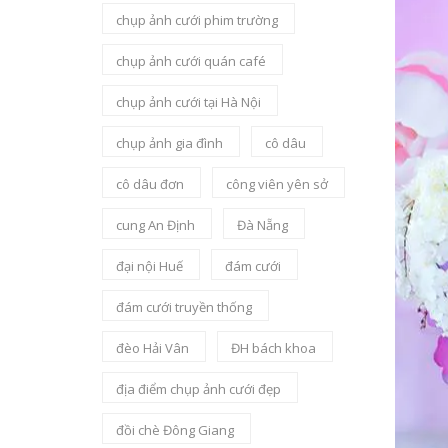
chụp ảnh cưới phim trường
chụp ảnh cưới quán café
chụp ảnh cưới tại Hà Nội
chụp ảnh gia đình
cô dâu
cô dâu đơn
công viên yên sở
cung An Định
Đà Nẵng
đại nội Huế
đám cưới
đám cưới truyền thống
đèo Hải Vân
ĐH bách khoa
địa điểm chụp ảnh cưới đẹp
đồi chè Đông Giang