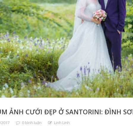
M ẢNH CƯỚI ĐẸP Ở SANTORINI: ĐÌNH SƠ
/2017
0 bình luận
Linh Linh