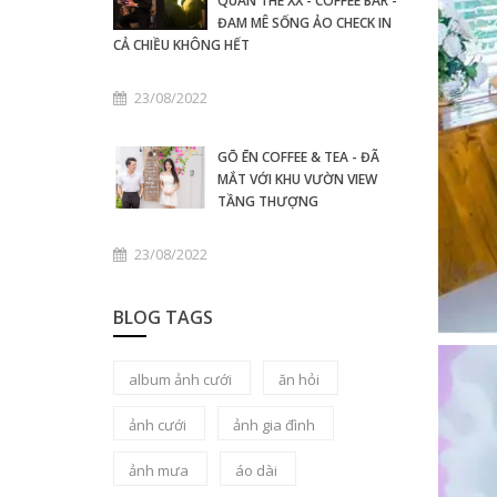
QUÁN THE XX - COFFEE BAR -
ĐAM MÊ SỐNG ẢO CHECK IN
CẢ CHIỀU KHÔNG HẾT
23/08/2022
GŌ ĒN COFFEE & TEA - ĐÃ
MẮT VỚI KHU VƯỜN VIEW
TẦNG THƯỢNG
23/08/2022
BLOG TAGS
album ảnh cưới
ăn hỏi
ảnh cưới
ảnh gia đình
ảnh mưa
áo dài