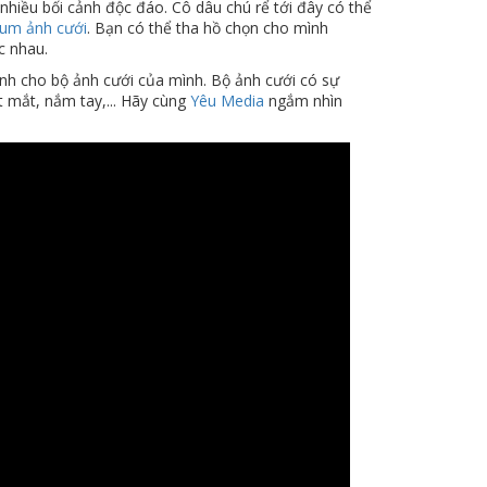
nhiều bối cảnh độc đáo. Cô dâu chú rể tới đây có thể
bum ảnh cưới
. Bạn có thể tha hồ chọn cho mình
c nhau.
nh cho bộ ảnh cưới của mình. Bộ ảnh cưới có sự
 mắt, nắm tay,... Hãy cùng
Yêu Media
ngắm nhìn