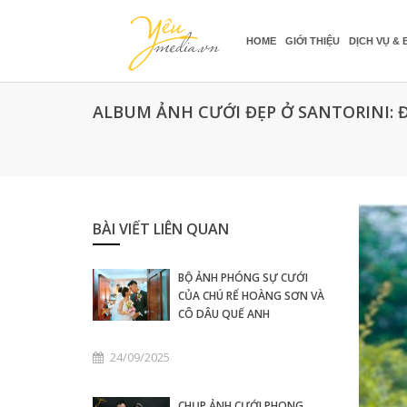
HOME
GIỚI THIỆU
DỊCH VỤ & 
ALBUM ẢNH CƯỚI ĐẸP Ở SANTORINI: 
BÀI VIẾT LIÊN QUAN
BỘ ẢNH PHÓNG SỰ CƯỚI
CỦA CHÚ RỂ HOÀNG SƠN VÀ
CÔ DÂU QUẾ ANH
24/09/2025
CHỤP ẢNH CƯỚI PHONG