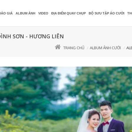
BÁO GIÁ
ALBUM ẢNH
VIDEO
ĐỊA ĐIỂM QUAY CHỤP
BỘ SƯU TẬP ÁO CƯỚI
TH
ĐÌNH SƠN - HƯƠNG LIÊN
TRANG CHỦ
ALBUM ẢNH CƯỚI
AL