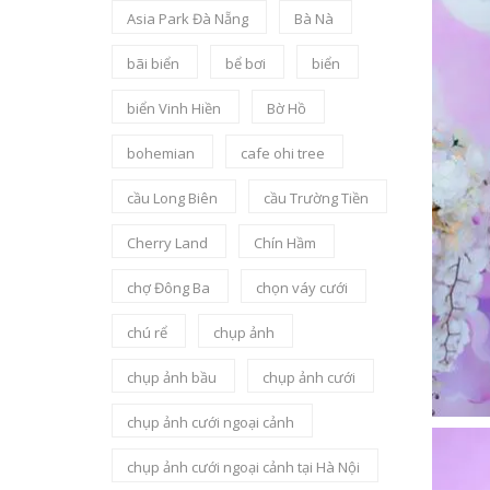
Asia Park Đà Nẵng
Bà Nà
bãi biển
bể bơi
biển
biển Vinh Hiền
Bờ Hồ
bohemian
cafe ohi tree
cầu Long Biên
cầu Trường Tiền
Cherry Land
Chín Hầm
chợ Đông Ba
chọn váy cưới
chú rể
chụp ảnh
chụp ảnh bầu
chụp ảnh cưới
chụp ảnh cưới ngoại cảnh
chụp ảnh cưới ngoại cảnh tại Hà Nội