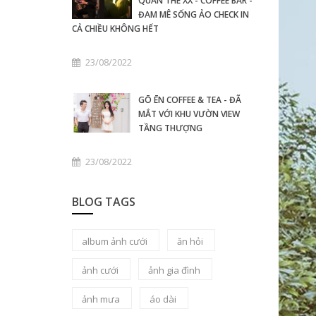
QUÁN THE XX - COFFEE BAR -
ĐAM MÊ SỐNG ẢO CHECK IN
CẢ CHIỀU KHÔNG HẾT
23/08/2022
GŌ ĒN COFFEE & TEA - ĐÃ
MẮT VỚI KHU VƯỜN VIEW
TẦNG THƯỢNG
23/08/2022
BLOG TAGS
album ảnh cưới
ăn hỏi
ảnh cưới
ảnh gia đình
ảnh mưa
áo dài