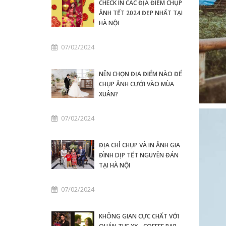
CHECK IN CÁC ĐỊA ĐIỂM CHỤP
ẢNH TẾT 2024 ĐẸP NHẤT TẠI
HÀ NỘI
07/02/2024
NÊN CHỌN ĐỊA ĐIỂM NÀO ĐỂ
CHỤP ẢNH CƯỚI VÀO MÙA
XUÂN?
07/02/2024
ĐỊA CHỈ CHỤP VÀ IN ẢNH GIA
ĐÌNH DỊP TẾT NGUYÊN ĐÁN
TẠI HÀ NỘI
07/02/2024
KHÔNG GIAN CỰC CHẤT VỚI