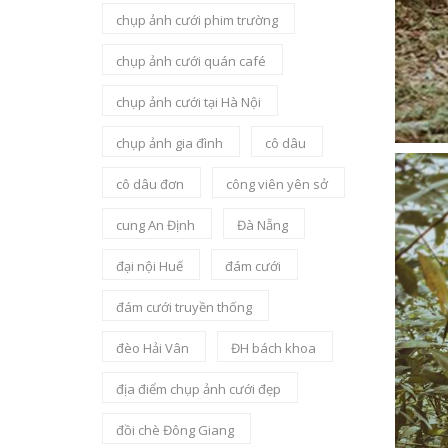
chụp ảnh cưới phim trường
chụp ảnh cưới quán café
chụp ảnh cưới tại Hà Nội
chụp ảnh gia đình
cô dâu
cô dâu đơn
công viên yên sở
cung An Định
Đà Nẵng
đại nội Huế
đám cưới
đám cưới truyền thống
đèo Hải Vân
ĐH bách khoa
địa điểm chụp ảnh cưới đẹp
đồi chè Đông Giang