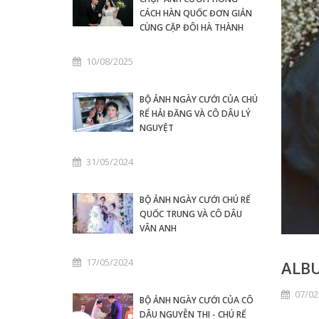
CÁCH HÀN QUỐC ĐƠN GIẢN
CÙNG CẶP ĐÔI HÀ THÀNH
10/08/2025
BỘ ẢNH NGÀY CƯỚI CỦA CHÚ
RỂ HẢI ĐĂNG VÀ CÔ DÂU LÝ
NGUYỆT
31/05/2024
BỘ ẢNH NGÀY CƯỚI CHÚ RỂ
QUỐC TRUNG VÀ CÔ DÂU
VÂN ANH
17/05/2024
ALB
07/02
BỘ ẢNH NGÀY CƯỚI CỦA CÔ
DÂU NGUYỄN THI - CHÚ RỂ