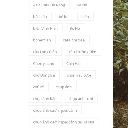
Asia Park Đà Nẵng
Bà Nà
bãi biển
bể bơi
biển
biển Vinh Hiền
Bờ Hồ
bohemian
cafe ohi tree
cầu Long Biên
cầu Trường Tiền
Cherry Land
Chín Hầm
chợ Đông Ba
chọn váy cưới
chú rể
chụp ảnh
chụp ảnh bầu
chụp ảnh cưới
chụp ảnh cưới ngoại cảnh
chụp ảnh cưới ngoại cảnh tại Hà Nội