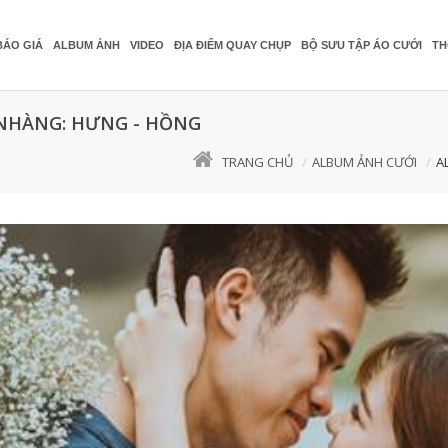
BÁO GIÁ
ALBUM ẢNH
VIDEO
ĐỊA ĐIỂM QUAY CHỤP
BỘ SƯU TẬP ÁO CƯỚI
TH
NHÀNG: HƯNG - HỒNG
TRANG CHỦ
ALBUM ẢNH CƯỚI
A