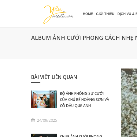
HOME
GIỚI THIỆU
DỊCH VỤ & 
ALBUM ẢNH CƯỚI PHONG CÁCH NHẸ 
BÀI VIẾT LIÊN QUAN
BỘ ẢNH PHÓNG SỰ CƯỚI
CỦA CHÚ RỂ HOÀNG SƠN VÀ
CÔ DÂU QUẾ ANH
24/09/2025
CHỤP ẢNH CƯỚI PHONG