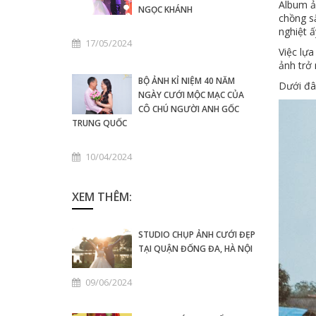
Album ả
NGỌC KHÁNH
chồng s
nghiệt 
17/05/2024
Việc lự
ảnh trở
BỘ ẢNH KỈ NIỆM 40 NĂM
Dưới đâ
NGÀY CƯỚI MỘC MẠC CỦA
CÔ CHÚ NGƯỜI ANH GỐC
TRUNG QUỐC
10/04/2024
XEM THÊM:
STUDIO CHỤP ẢNH CƯỚI ĐẸP
TẠI QUẬN ĐỐNG ĐA, HÀ NỘI
09/06/2024