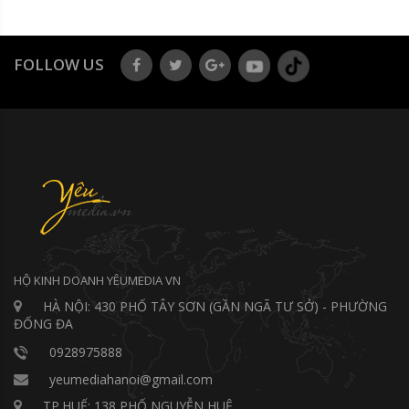
FOLLOW US
HỘ KINH DOANH YÊUMEDIA VN
HÀ NỘI: 430 PHỐ TÂY SƠN (GẦN NGÃ TƯ SỞ) - PHƯỜNG
ĐỐNG ĐA
0928975888
yeumediahanoi@gmail.com
TP.HUẾ: 138 PHỐ NGUYỄN HUỆ