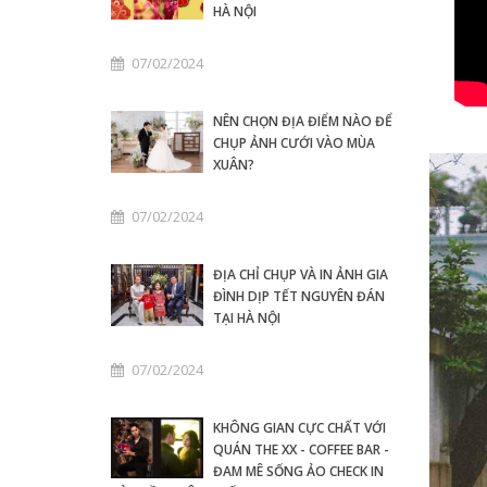
HÀ NỘI
07/02/2024
NÊN CHỌN ĐỊA ĐIỂM NÀO ĐỂ
CHỤP ẢNH CƯỚI VÀO MÙA
XUÂN?
07/02/2024
ĐỊA CHỈ CHỤP VÀ IN ẢNH GIA
ĐÌNH DỊP TẾT NGUYÊN ĐÁN
TẠI HÀ NỘI
07/02/2024
KHÔNG GIAN CỰC CHẤT VỚI
QUÁN THE XX - COFFEE BAR -
ĐAM MÊ SỐNG ẢO CHECK IN