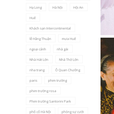
Hạ Long
Hà Nội
Hội An
Huế
Khách sạn Intercontinental
lễ Hằng Thuận
mưa Huế
ngoại cảnh
nhà gái
Nhà Hát Lớn
Nhà Thờ Lớn
nha trang
Ô Quan Chưởng
paris
phim trường
phim trường rosa
Phim trường Santorini Park
phố cổ Hà Nội
phóng sự cưới