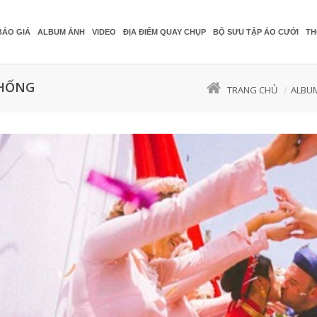
BÁO GIÁ
ALBUM ẢNH
VIDEO
ĐỊA ĐIỂM QUAY CHỤP
BỘ SƯU TẬP ÁO CƯỚI
TH
THỐNG
TRANG CHỦ
ALBU