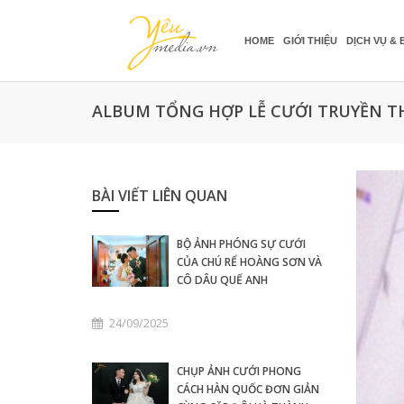
HOME
GIỚI THIỆU
DỊCH VỤ & 
ALBUM TỔNG HỢP LỄ CƯỚI TRUYỀN 
BÀI VIẾT LIÊN QUAN
BỘ ẢNH PHÓNG SỰ CƯỚI
CỦA CHÚ RỂ HOÀNG SƠN VÀ
CÔ DÂU QUẾ ANH
24/09/2025
CHỤP ẢNH CƯỚI PHONG
CÁCH HÀN QUỐC ĐƠN GIẢN