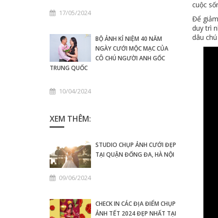
cuộc số
17/05/2024
Để giảm
duy trì
dâu chú
BỘ ẢNH KỈ NIỆM 40 NĂM
NGÀY CƯỚI MỘC MẠC CỦA
CÔ CHÚ NGƯỜI ANH GỐC
TRUNG QUỐC
10/04/2024
XEM THÊM:
STUDIO CHỤP ẢNH CƯỚI ĐẸP
TẠI QUẬN ĐỐNG ĐA, HÀ NỘI
09/06/2024
CHECK IN CÁC ĐỊA ĐIỂM CHỤP
ẢNH TẾT 2024 ĐẸP NHẤT TẠI