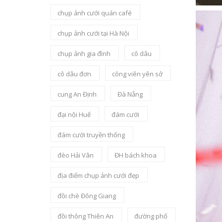
chụp ảnh cưới quán café
chụp ảnh cưới tại Hà Nội
chụp ảnh gia đình
cô dâu
cô dâu đơn
công viên yên sở
cung An Định
Đà Nẵng
đại nội Huế
đám cưới
đám cưới truyền thống
đèo Hải Vân
ĐH bách khoa
địa điểm chụp ảnh cưới đẹp
đồi chè Đông Giang
đồi thông Thiên An
đường phố