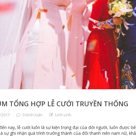
UM TỔNG HỢP LỄ CƯỚI TRUYỀN THỐNG
/2017
0 bình luận
Linh Linh
ến nay, lễ cưới luôn là sự kiện trọng đại của đời người, luôn được tiế
à sự ghi nhận quá trình trưởng thành của đôi thanh niên nam nữ, khẳ