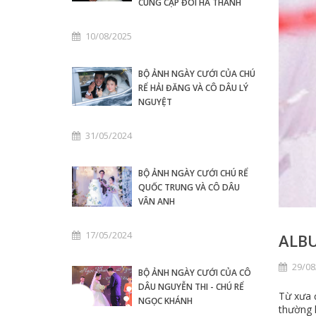
CÙNG CẶP ĐÔI HÀ THÀNH
10/08/2025
BỘ ẢNH NGÀY CƯỚI CỦA CHÚ
RỂ HẢI ĐĂNG VÀ CÔ DÂU LÝ
NGUYỆT
31/05/2024
BỘ ẢNH NGÀY CƯỚI CHÚ RỂ
QUỐC TRUNG VÀ CÔ DÂU
VÂN ANH
17/05/2024
ALB
29/08
BỘ ẢNH NGÀY CƯỚI CỦA CÔ
DÂU NGUYỄN THI - CHÚ RỂ
Từ xưa đ
NGỌC KHÁNH
thường l