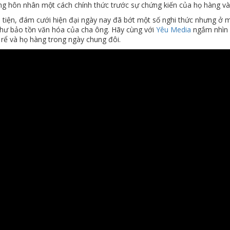
ng hôn nhân một cách chính thức trước sự chứng kiến của họ hàng và 
 tiện, đám cưới hiện đại ngày nay đã bớt một số nghi thức nhưng ở 
 như bảo tồn văn hóa của cha ông. Hãy cùng với
Yêu Media
ngắm nhìn 
 rể và họ hàng trong ngày chung đôi.