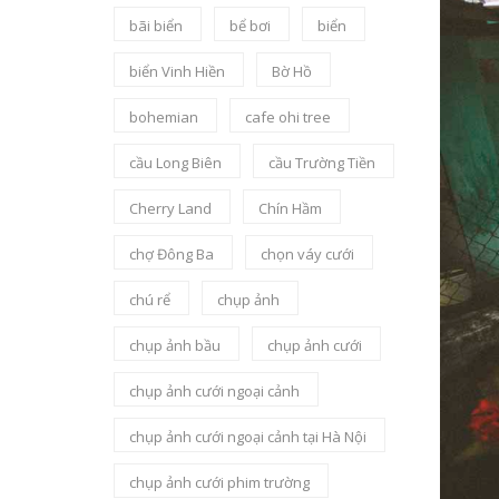
bãi biển
bể bơi
biển
biển Vinh Hiền
Bờ Hồ
bohemian
cafe ohi tree
cầu Long Biên
cầu Trường Tiền
Cherry Land
Chín Hầm
chợ Đông Ba
chọn váy cưới
chú rể
chụp ảnh
chụp ảnh bầu
chụp ảnh cưới
chụp ảnh cưới ngoại cảnh
chụp ảnh cưới ngoại cảnh tại Hà Nội
chụp ảnh cưới phim trường