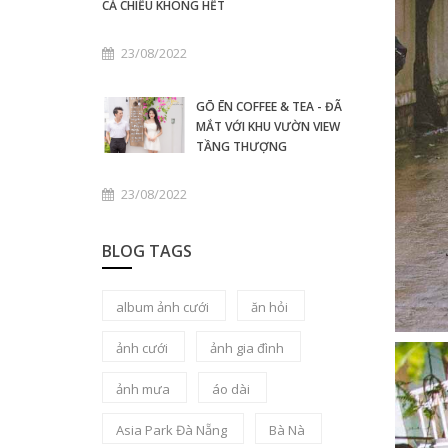
CẢ CHIỀU KHÔNG HẾT
23/08/2022
GŌ ĒN COFFEE & TEA - ĐÃ
MẮT VỚI KHU VƯỜN VIEW
TẦNG THƯỢNG
23/08/2022
BLOG TAGS
album ảnh cưới
ăn hỏi
ảnh cưới
ảnh gia đình
ảnh mưa
áo dài
Asia Park Đà Nẵng
Bà Nà