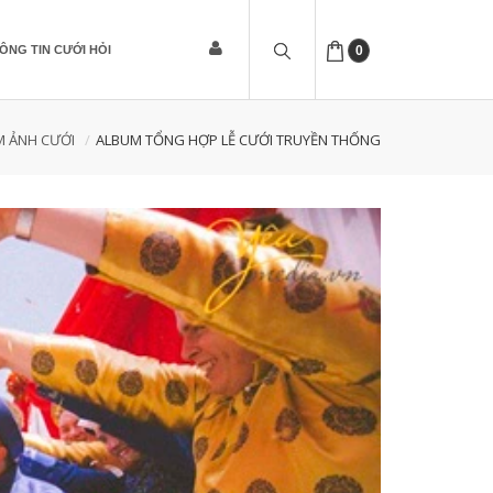
ÔNG TIN CƯỚI HỎI
0
M ẢNH CƯỚI
ALBUM TỔNG HỢP LỄ CƯỚI TRUYỀN THỐNG