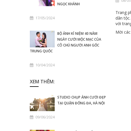
08/05
NGỌC KHÁNH
Trang p
17/05/2024
dân tộc
với tran
Mời các
BỘ ẢNH KỈ NIỆM 40 NĂM
NGÀY CƯỚI MỘC MẠC CỦA
CÔ CHÚ NGƯỜI ANH GỐC
TRUNG QUỐC
10/04/2024
XEM THÊM:
STUDIO CHỤP ẢNH CƯỚI ĐẸP
TẠI QUẬN ĐỐNG ĐA, HÀ NỘI
09/06/2024