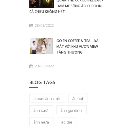
QUÁN THE XX - COFFEE BAR -
ĐAM MÊ SỐNG ẢO CHECK IN
CẢ CHIỀU KHÔNG HẾT
23/08/2022
GŌ ĒN COFFEE & TEA - ĐÃ
MẮT VỚI KHU VƯỜN VIEW
TẦNG THƯỢNG
23/08/2022
BLOG TAGS
album ảnh cưới
ăn hỏi
ảnh cưới
ảnh gia đình
ảnh mưa
áo dài