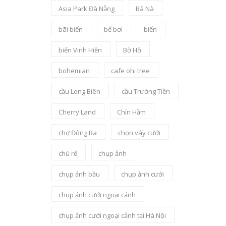
Asia Park Đà Nẵng
Bà Nà
bãi biển
bể bơi
biển
biển Vinh Hiền
Bờ Hồ
bohemian
cafe ohi tree
cầu Long Biên
cầu Trường Tiền
Cherry Land
Chín Hầm
chợ Đông Ba
chọn váy cưới
chú rể
chụp ảnh
chụp ảnh bầu
chụp ảnh cưới
chụp ảnh cưới ngoại cảnh
chụp ảnh cưới ngoại cảnh tại Hà Nội