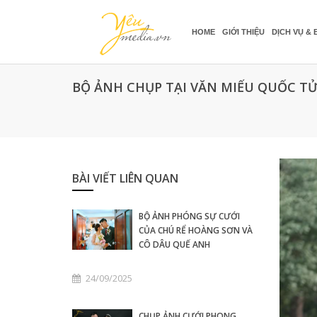
HOME
GIỚI THIỆU
DỊCH VỤ & 
BỘ ẢNH CHỤP TẠI VĂN MIẾU QUỐC TỬ 
BÀI VIẾT LIÊN QUAN
BỘ ẢNH PHÓNG SỰ CƯỚI
CỦA CHÚ RỂ HOÀNG SƠN VÀ
CÔ DÂU QUẾ ANH
24/09/2025
CHỤP ẢNH CƯỚI PHONG