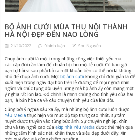
BỘ ẢNH CƯỚI MÙA THU NỘI THÀNH
HÀ NỘI ĐẸP ĐẾN NAO LÒNG
21/10/2022
0 bình luận
Sơn Nguyễn
Chụp ảnh cưới là một trong những công việc thiết yếu mà
các cặp đôi cần làm để chuẩn bị cho một lễ cưới. Có bao giờ
bạn tự hỏi vì sao phải bỏ ra một khoản tiền có thể nói là không
nhỏ để chụp ảnh cưới. Một
bộ ảnh cưới
không chỉ đơn giản là để
xuất hiện trong ngày đại hôn trên lễ đường để mọi ngừơi nhìn
ngắm và chúc tụng đôi uyên ương mà bộ ảnh ấy còn mang một
ý nghĩa rất lớn lao. Đó chính là minh chứng cho tình yêu của hai
bạn, là bản hòa ca về câu chuyện tình yêu của lứa đôi.
Cũng bởi ý nghĩa sâu xa ấy, mà những bộ ảnh cưới luôn được
Yêu Media
thực hiện với mức độ tập trung cao nhất, sự tâm
huyết được truyền vào từng bức ảnh. Sự chuyên nghiệp, chỉn
chu và tay nghề cao của
ekip nhà Yêu Media
được thể hiện qua
những tấm hình sắc nét, chân thực và siêu đẹp dưới đây. Xin
mời quý đọc giả cùng chiêm ngưỡng.