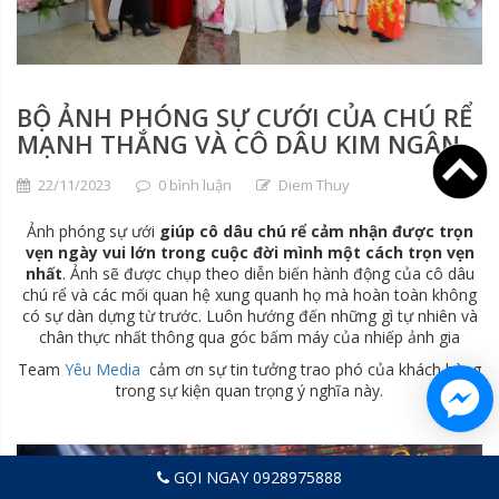
BỘ ẢNH PHÓNG SỰ CƯỚI CỦA CHÚ RỂ
MẠNH THẮNG VÀ CÔ DÂU KIM NGÂN
22/11/2023
0 bình luận
Diem Thuy
Ảnh phóng sự ưới
giúp cô dâu chú rể cảm nhận được trọn
vẹn ngày vui lớn trong cuộc đời mình một cách trọn vẹn
nhất
. Ảnh sẽ được chụp theo diễn biến hành động của cô dâu
chú rể và các mối quan hệ xung quanh họ mà hoàn toàn không
có sự dàn dựng từ trước. Luôn hướng đến những gì tự nhiên và
chân thực nhất thông qua góc bấm máy của nhiếp ảnh gia
Team
Yêu Media
cảm ơn sự tin tưởng trao phó của khách hàng
trong sự kiện quan trọng ý nghĩa này.
GỌI NGAY 0928975888