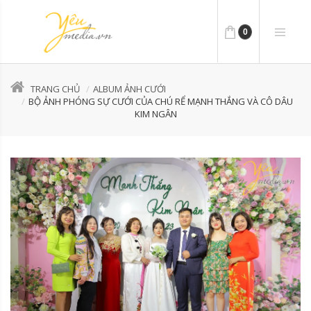
0
TRANG CHỦ
ALBUM ẢNH CƯỚI
BỘ ẢNH PHÓNG SỰ CƯỚI CỦA CHÚ RỂ MẠNH THẮNG VÀ CÔ DÂU
KIM NGÂN