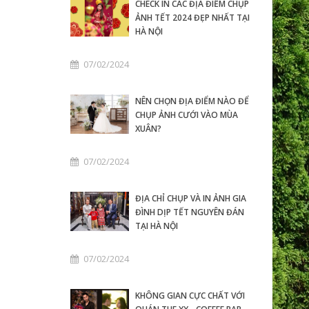
CHECK IN CÁC ĐỊA ĐIỂM CHỤP
ẢNH TẾT 2024 ĐẸP NHẤT TẠI
HÀ NỘI
07/02/2024
NÊN CHỌN ĐỊA ĐIỂM NÀO ĐỂ
CHỤP ẢNH CƯỚI VÀO MÙA
XUÂN?
07/02/2024
ĐỊA CHỈ CHỤP VÀ IN ẢNH GIA
ĐÌNH DỊP TẾT NGUYÊN ĐÁN
TẠI HÀ NỘI
07/02/2024
KHÔNG GIAN CỰC CHẤT VỚI