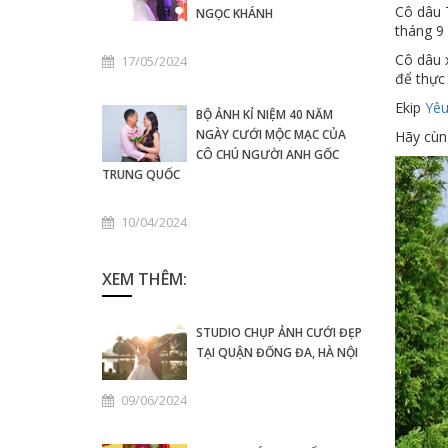
Cô dâu 
NGỌC KHÁNH
tháng 9
Cô dâu 
17/05/2024
để thực
Ekip
Yêu
BỘ ẢNH KỈ NIỆM 40 NĂM
NGÀY CƯỚI MỘC MẠC CỦA
Hãy cùn
CÔ CHÚ NGƯỜI ANH GỐC
TRUNG QUỐC
10/04/2024
XEM THÊM:
STUDIO CHỤP ẢNH CƯỚI ĐẸP
TẠI QUẬN ĐỐNG ĐA, HÀ NỘI
09/06/2024