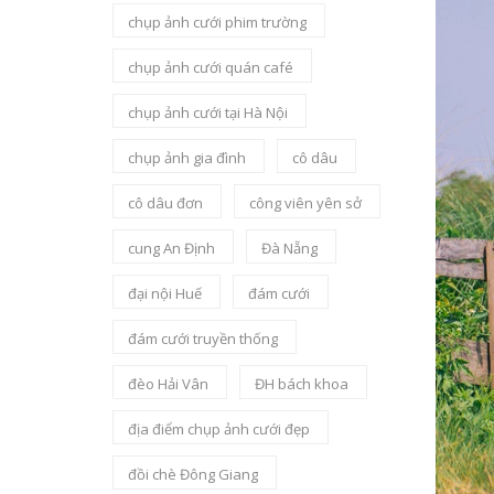
chụp ảnh cưới phim trường
chụp ảnh cưới quán café
chụp ảnh cưới tại Hà Nội
chụp ảnh gia đình
cô dâu
cô dâu đơn
công viên yên sở
cung An Định
Đà Nẵng
đại nội Huế
đám cưới
đám cưới truyền thống
đèo Hải Vân
ĐH bách khoa
địa điểm chụp ảnh cưới đẹp
đồi chè Đông Giang