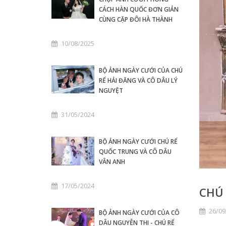
CÁCH HÀN QUỐC ĐƠN GIẢN
CÙNG CẶP ĐÔI HÀ THÀNH
10/08/2025
BỘ ẢNH NGÀY CƯỚI CỦA CHÚ
RỂ HẢI ĐĂNG VÀ CÔ DÂU LÝ
NGUYỆT
31/05/2024
BỘ ẢNH NGÀY CƯỚI CHÚ RỂ
QUỐC TRUNG VÀ CÔ DÂU
VÂN ANH
17/05/2024
CHÚ 
26/09
BỘ ẢNH NGÀY CƯỚI CỦA CÔ
DÂU NGUYỄN THI - CHÚ RỂ