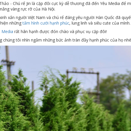
Thảo - Chú rể Jin là cặp đôi cực kỳ dễ thương đã đến Yêu Media đ
 nắng vàng rực rỡ của Hà Nội.
xinh xắn người Việt Nam và chú rể đáng yêu người Hàn Quốc đã quyết 
 hiện những
tấm hình cưới hạnh phúc
, lung linh và siêu cute của mình
 Media
rất hân hạnh được đón chào và phục vụ cặp đôi!
g chúng tôi nhìn ngắm những bức ảnh tràn đầy hạnh phúc của họ nhé