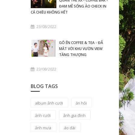
QUÁN THE XX - COFFEE BAR -
ĐAM MÊ SỐNG ẢO CHECK IN
CẢ CHIỀU KHÔNG HẾT
23/08/2022
GŌ ĒN COFFEE & TEA - ĐÃ
MẮT VỚI KHU VƯỜN VIEW
TẦNG THƯỢNG
23/08/2022
BLOG TAGS
album ảnh cưới
ăn hỏi
ảnh cưới
ảnh gia đình
ảnh mưa
áo dài