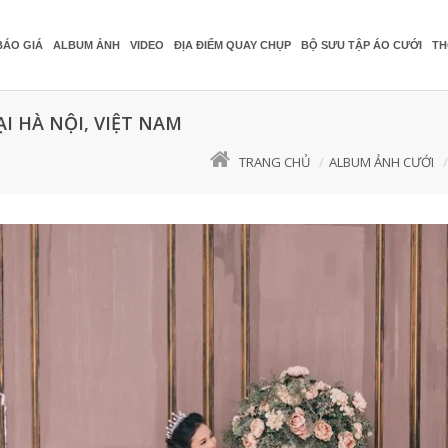
BÁO GIÁ
ALBUM ẢNH
VIDEO
ĐỊA ĐIỂM QUAY CHỤP
BỘ SƯU TẬP ÁO CƯỚI
TH
I HÀ NỘI, VIỆT NAM
TRANG CHỦ
ALBUM ẢNH CƯỚI