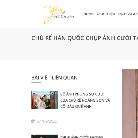
HOME
GIỚI THIỆU
DỊCH VỤ & 
CHÚ RỂ HÀN QUỐC CHỤP ẢNH CƯỚI TẠ
BÀI VIẾT LIÊN QUAN
BỘ ẢNH PHÓNG SỰ CƯỚI
CỦA CHÚ RỂ HOÀNG SƠN VÀ
CÔ DÂU QUẾ ANH
24/09/2025
CHỤP ẢNH CƯỚI PHONG