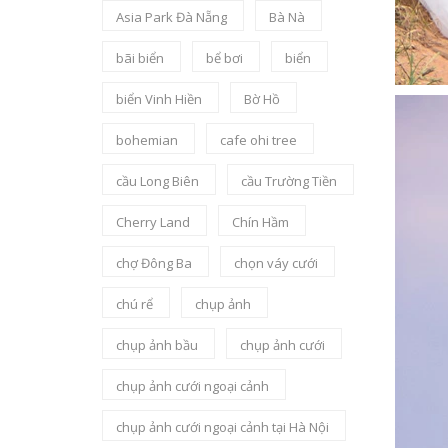
Asia Park Đà Nẵng
Bà Nà
bãi biển
bể bơi
biển
biển Vinh Hiền
Bờ Hồ
bohemian
cafe ohi tree
cầu Long Biên
cầu Trường Tiền
Cherry Land
Chín Hầm
chợ Đông Ba
chọn váy cưới
chú rể
chụp ảnh
chụp ảnh bầu
chụp ảnh cưới
chụp ảnh cưới ngoại cảnh
chụp ảnh cưới ngoại cảnh tại Hà Nội