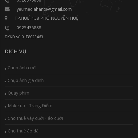
yeumediahanoi@gmail.com
TP.HUẾ: 138 PHỐ NGUYỄN HUỆ
0925436888
ĐKKD số 01E8023463
DỊCH VỤ
Chụp ảnh cưới
Chụp ảnh gia đình
Quay phim
Make up - Trang Điểm
Cho thuê váy cưới - áo cưới
Cho thuê áo dài