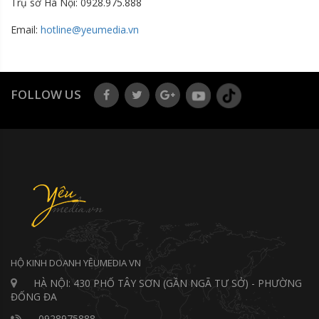
Trụ sở Hà Nội: 0928.975.888
Email:
hotline@yeumedia.vn
FOLLOW US
HỘ KINH DOANH YÊUMEDIA VN
HÀ NỘI: 430 PHỐ TÂY SƠN (GẦN NGÃ TƯ SỞ) - PHƯỜNG
ĐỐNG ĐA
0928975888