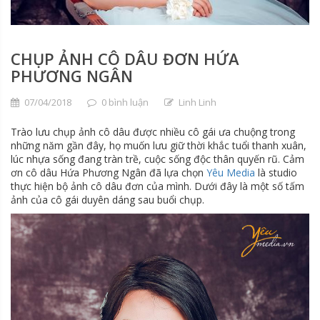
CHỤP ẢNH CÔ DÂU ĐƠN HỨA
PHƯƠNG NGÂN
07/04/2018
0 bình luận
Linh Linh
Trào lưu chụp ảnh cô dâu được nhiều cô gái ưa chuộng trong
những năm gần đây, họ muốn lưu giữ thời khắc tuổi thanh xuân,
lúc nhựa sống đang tràn trề, cuộc sống độc thân quyến rũ. Cảm
ơn cô dâu Hứa Phương Ngân đã lựa chọn
Yêu Media
là studio
thực hiện bộ ảnh cô dâu đơn của mình. Dưới đây là một số tấm
ảnh của cô gái duyên dáng sau buổi chụp.