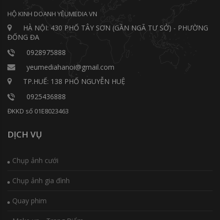
HỘ KINH DOANH YÊUMEDIA VN
HÀ NỘI: 430 PHỐ TÂY SƠN (GẦN NGÃ TƯ SỞ) - PHƯỜNG
ĐỐNG ĐA
0928975888
yeumediahanoi@gmail.com
TP.HUẾ: 138 PHỐ NGUYỄN HUỆ
0925436888
ĐKKD số 01E8023463
DỊCH VỤ
Chụp ảnh cưới
Chụp ảnh gia đình
Quay phim