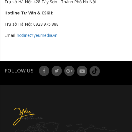
Trụ sở Hà Nội: 428 Tây Sơn - Thành Phố Hà Nội
Hotline Tư Vấn & CSKH:
Trụ sở Hà Nội: 0928.975.888
Email:
hotline@yeumedia.vn
FOLLOW US