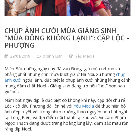
CHỤP ẢNH CƯỚI MÙA GIÁNG SINH
“MÙA ĐÔNG KHÔNG LẠNH”: CẶP LỘC -
PHƯỢNG
29/01/2019
0 bình luận
Yêu Media
Miền Bắc những ngày này đã vào Đông, gió mùa rét run và
phảng phất những cơn mưa buốt giá ở Hà Nội. Xu hướng
chụp
ảnh cưới
ngoại ảnh, đặc biệt là chụp ảnh cưới những khung cảnh
mang đậm chất Noel - Giáng sinh đang trở nên “hot” hơn bao
giờ hết.
Nắm bắt ngay dịp lễ đặc biệt có không khí này, cặp đôi chú rể
Lộc - cô dâu Phượng đã liên hệ với
Yêu Media
để thực hiện bộ
ảnh đẹp tuyệt vời trong phim trường thảo nguyên hoa bát ngát
tại Long Biên, và địa điểm nội thành tại khu vực Vincom Phạm
Ngọc Thạch đang được trang hoàng lộng lẫy, đậm sắc màu rộn
ràng dịp Noel.