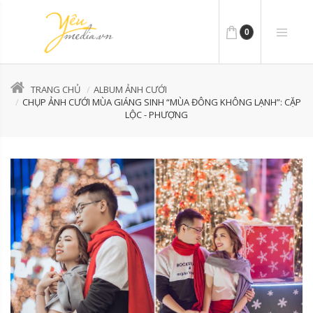
0
TRANG CHỦ
ALBUM ẢNH CƯỚI
CHỤP ẢNH CƯỚI MÙA GIÁNG SINH “MÙA ĐÔNG KHÔNG LẠNH”: CẶP
LỘC - PHƯỢNG