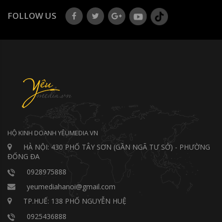
FOLLOW US
HỘ KINH DOANH YÊUMEDIA VN
HÀ NỘI: 430 PHỐ TÂY SƠN (GẦN NGÃ TƯ SỞ) - PHƯỜNG
ĐỐNG ĐA
0928975888
yeumediahanoi@gmail.com
TP.HUẾ: 138 PHỐ NGUYỄN HUỆ
0925436888