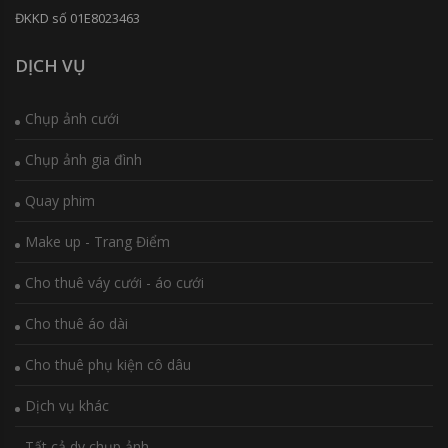
ĐKKD số 01E8023463
DỊCH VỤ
Chụp ảnh cưới
Chụp ảnh gia đình
Quay phim
Make up - Trang Điểm
Cho thuê váy cưới - áo cưới
Cho thuê áo dài
Cho thuê phụ kiện cô dâu
Dịch vụ khác
Tất cả dv chụp ảnh