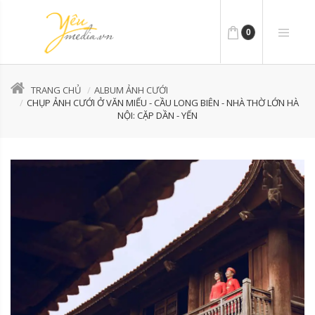
0
TRANG CHỦ
ALBUM ẢNH CƯỚI
CHỤP ẢNH CƯỚI Ở VĂN MIẾU - CẦU LONG BIÊN - NHÀ THỜ LỚN HÀ
NỘI: CẶP DẦN - YẾN