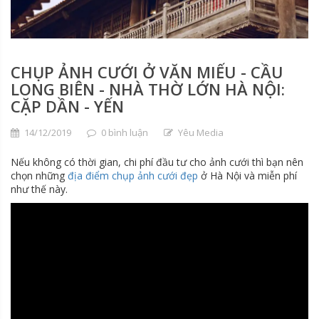
CHỤP ẢNH CƯỚI Ở VĂN MIẾU - CẦU
LONG BIÊN - NHÀ THỜ LỚN HÀ NỘI:
CẶP DẦN - YẾN
14/12/2019
0 bình luận
Yêu Media
Nếu không có thời gian, chi phí đầu tư cho ảnh cưới thì bạn nên
chọn những
địa điểm chụp ảnh cưới đẹp
ở Hà Nội và miễn phí
như thế này.