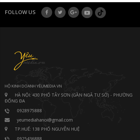
FOLLOW US
HỘ KINH DOANH YÊUMEDIA VN
HÀ NỘI: 430 PHỐ TÂY SƠN (GẦN NGÃ TƯ SỞ) - PHƯỜNG
ĐỐNG ĐA
0928975888
yeumediahanoi@gmail.com
TP.HUẾ: 138 PHỐ NGUYỄN HUỆ
0925436888