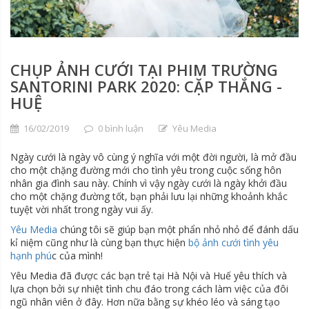
CHỤP ẢNH CƯỚI TẠI PHIM TRƯỜNG
SANTORINI PARK 2020: CẶP THẮNG -
HUỆ
16/02/2019
0 bình luận
Yêu Media
Ngày cưới là ngày vô cùng ý nghĩa với một đời người, là mở đầu
cho một chặng đường mới cho tình yêu trong cuộc sống hôn
nhân gia đình sau này. Chính vì vậy ngày cưới là ngày khởi đầu
cho một chặng đường tốt, bạn phải lưu lại những khoảnh khắc
tuyệt vời nhất trong ngày vui ấy.
Yêu Media
chúng tôi sẽ giúp bạn một phẩn nhỏ nhỏ để đánh dấu
kỉ niệm cũng như là cùng bạn thực hiện
bộ ảnh cưới tình yêu
hạnh phú
c của mình!
Yêu Media đã được các bạn trẻ tại Hà Nội và Huế yêu thích và
lựa chọn bởi sự nhiệt tình chu đáo trong cách làm việc của đôi
ngũ nhân viên ở đây. Hơn nữa bằng sự khéo léo và sáng tạo