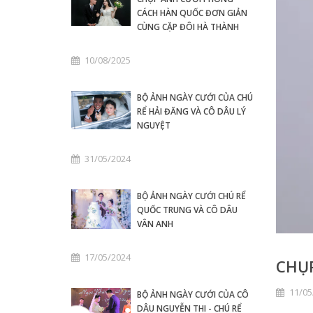
CÁCH HÀN QUỐC ĐƠN GIẢN
CÙNG CẶP ĐÔI HÀ THÀNH
10/08/2025
BỘ ẢNH NGÀY CƯỚI CỦA CHÚ
RỂ HẢI ĐĂNG VÀ CÔ DÂU LÝ
NGUYỆT
31/05/2024
BỘ ẢNH NGÀY CƯỚI CHÚ RỂ
QUỐC TRUNG VÀ CÔ DÂU
VÂN ANH
17/05/2024
CHỤP
11/05
BỘ ẢNH NGÀY CƯỚI CỦA CÔ
DÂU NGUYỄN THI - CHÚ RỂ