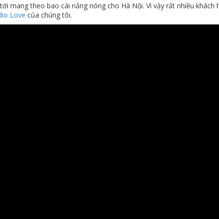
tới mang theo bao cái nắng nóng cho Hà Nội. Vì vậy rất nhiều khách 
dio Love
của chúng tôi.