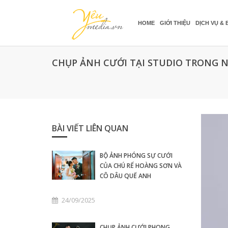
HOME
GIỚI THIỆU
DỊCH VỤ & 
CHỤP ẢNH CƯỚI TẠI STUDIO TRONG NH
BÀI VIẾT LIÊN QUAN
BỘ ẢNH PHÓNG SỰ CƯỚI
CỦA CHÚ RỂ HOÀNG SƠN VÀ
CÔ DÂU QUẾ ANH
24/09/2025
CHỤP ẢNH CƯỚI PHONG