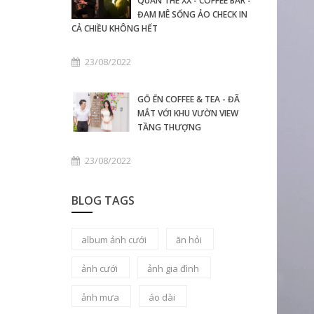
QUÁN THE XX - COFFEE BAR -
ĐAM MÊ SỐNG ẢO CHECK IN
CẢ CHIỀU KHÔNG HẾT
23/08/2022
GŌ ĒN COFFEE & TEA - ĐÃ
MẮT VỚI KHU VƯỜN VIEW
TẦNG THƯỢNG
23/08/2022
BLOG TAGS
album ảnh cưới
ăn hỏi
ảnh cưới
ảnh gia đình
ảnh mưa
áo dài