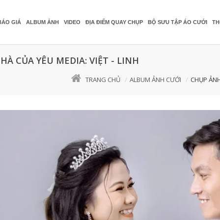
BÁO GIÁ
ALBUM ẢNH
VIDEO
ĐỊA ĐIỂM QUAY CHỤP
BỘ SƯU TẬP ÁO CƯỚI
TH
À CỦA YÊU MEDIA: VIỆT - LINH
TRANG CHỦ
ALBUM ẢNH CƯỚI
CHỤP ẢNH 