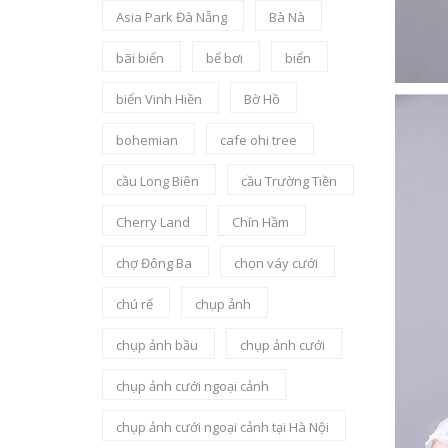
Asia Park Đà Nẵng
Bà Nà
bãi biển
bể bơi
biển
biển Vinh Hiền
Bờ Hồ
bohemian
cafe ohi tree
cầu Long Biên
cầu Trường Tiền
Cherry Land
Chín Hầm
chợ Đông Ba
chọn váy cưới
chú rể
chụp ảnh
chụp ảnh bầu
chụp ảnh cưới
chụp ảnh cưới ngoại cảnh
chụp ảnh cưới ngoại cảnh tại Hà Nội