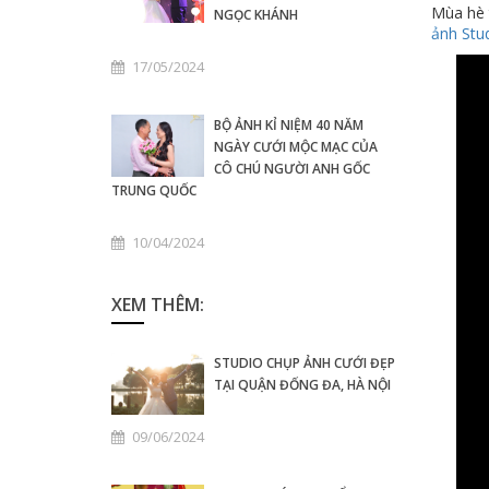
Mùa hè 
NGỌC KHÁNH
ảnh Stu
17/05/2024
BỘ ẢNH KỈ NIỆM 40 NĂM
NGÀY CƯỚI MỘC MẠC CỦA
CÔ CHÚ NGƯỜI ANH GỐC
TRUNG QUỐC
10/04/2024
XEM THÊM:
STUDIO CHỤP ẢNH CƯỚI ĐẸP
TẠI QUẬN ĐỐNG ĐA, HÀ NỘI
09/06/2024