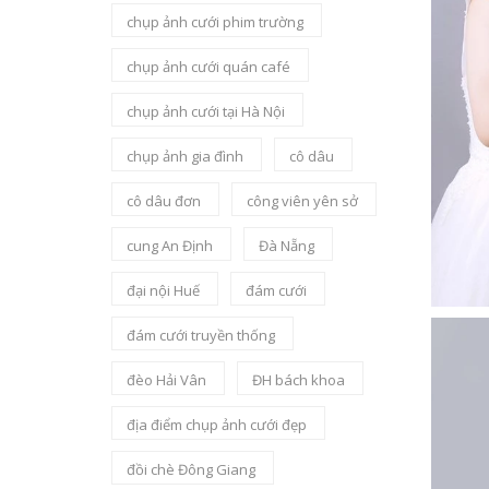
chụp ảnh cưới phim trường
chụp ảnh cưới quán café
chụp ảnh cưới tại Hà Nội
chụp ảnh gia đình
cô dâu
cô dâu đơn
công viên yên sở
cung An Định
Đà Nẵng
đại nội Huế
đám cưới
đám cưới truyền thống
đèo Hải Vân
ĐH bách khoa
địa điểm chụp ảnh cưới đẹp
đồi chè Đông Giang