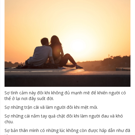
Sợ tình cảm này đôi khi không đủ mạnh mẽ để khiến người có
thể ở lại nơi đây suốt đời.
Sợ những trận cãi vã làm người đôi khi mệt mỏi.
Sợ những cái nắm tay quá chặt đôi khi làm người đau và khó
chịu.
Sợ bản thân mình có những lúc không còn được hấp dẫn như đã