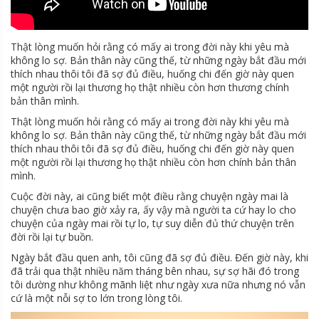
Thật lòng muốn hỏi rằng có mấy ai trong đời này khi yêu mà
không lo sợ. Bản thân này cũng thế, từ những ngày bắt đầu mới
thích nhau thôi tôi đã sợ đủ điều, huống chi đến giờ này quen
một người rồi lại thương họ thật nhiều còn hơn thương chính
bản thân mình.
Thật lòng muốn hỏi rằng có mấy ai trong đời này khi yêu mà
không lo sợ. Bản thân này cũng thế, từ những ngày bắt đầu mới
thích nhau thôi tôi đã sợ đủ điều, huống chi đến giờ này quen
một người rồi lại thương họ thật nhiều còn hơn chính bản thân
mình.
Cuộc đời này, ai cũng biết một điều rằng chuyện ngày mai là
chuyện chưa bao giờ xảy ra, ấy vậy mà người ta cứ hay lo cho
chuyện của ngày mai rồi tự lo, tự suy diễn đủ thứ chuyện trên
đời rồi lại tự buồn.
Ngày bắt đầu quen anh, tôi cũng đã sợ đủ điều. Đến giờ này, khi
đã trải qua thật nhiều năm tháng bên nhau, sự sợ hãi đó trong
tôi dường như không mãnh liệt như ngày xưa nữa nhưng nó vẫn
cứ là một nỗi sợ to lớn trong lòng tôi.