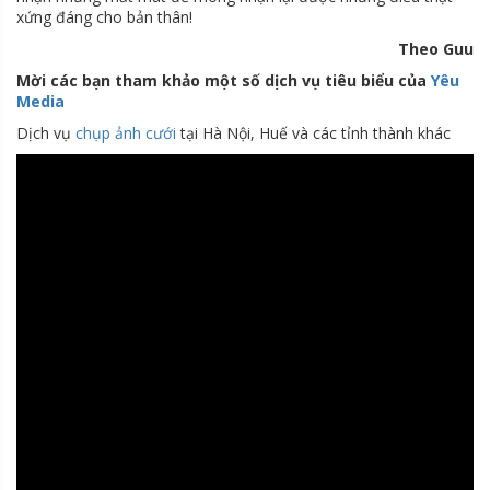
xứng đáng cho bản thân!
Theo Guu
Mời các bạn tham khảo một số dịch vụ tiêu biểu của
Yêu
Media
Dịch vụ
chụp ảnh cưới
tại Hà Nội, Huế và các tỉnh thành khác