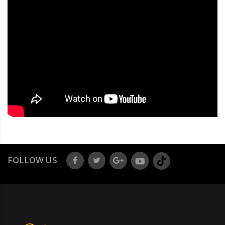
FOLLOW US