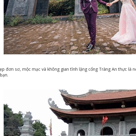
đẹp đơn sơ, mộc mạc và không gian tĩnh lặng cổng Tràng An thực là n
bạn.