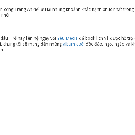
n cổng Tràng An để lưu lại những khoảnh khắc hạnh phúc nhất trong 
 nhé!
dâu – rể hãy liên hệ ngay với
Yêu Media
để book lịch và được hỗ trợ 
i, chúng tôi sẽ mang đến những
album cưới
độc đáo, ngọt ngào và k
h.