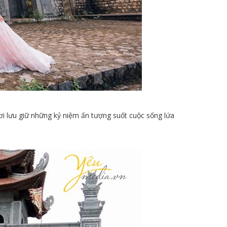
ơi lưu giữ những kỷ niệm ấn tượng suốt cuộc sống lứa