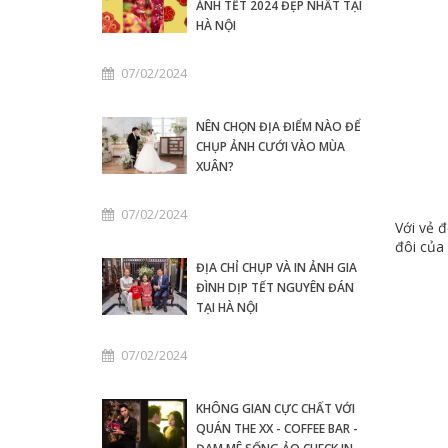
ẢNH TẾT 2024 ĐẸP NHẤT TẠI
HÀ NỘI
07/02/2024
NÊN CHỌN ĐỊA ĐIỂM NÀO ĐỂ
CHỤP ẢNH CƯỚI VÀO MÙA
XUÂN?
07/02/2024
Với vẻ 
đôi của 
ĐỊA CHỈ CHỤP VÀ IN ẢNH GIA
ĐÌNH DỊP TẾT NGUYÊN ĐÁN
TẠI HÀ NỘI
07/02/2024
KHÔNG GIAN CỰC CHẤT VỚI
QUÁN THE XX - COFFEE BAR -