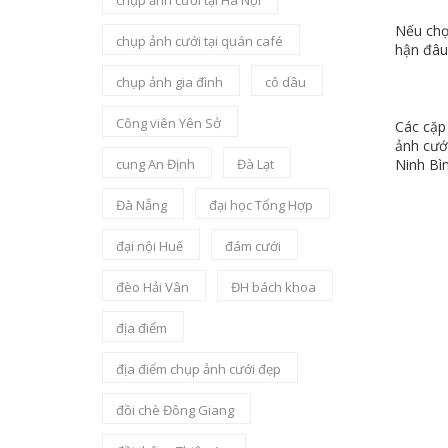
chụp ảnh cưới tại Hà Nội
Nếu chọ
chụp ảnh cưới tại quán café
hận đâu
chụp ảnh gia đình
cô dâu
Công viên Yên Sở
Các cặp 
ảnh cướ
Ninh Bìn
cung An Định
Đà Lạt
Đà Nẵng
đại học Tổng Hợp
đại nội Huế
đám cưới
đèo Hải Vân
ĐH bách khoa
địa điểm
địa điểm chụp ảnh cưới đẹp
đồi chè Đông Giang