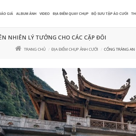
BÁO GIÁ
ALBUM ẢNH
VIDEO
ĐỊA ĐIỂM QUAY CHỤP
BỘ SƯU TẬP ÁO CƯỚI
TH
ÊN NHIÊN LÝ TƯỞNG CHO CÁC CẶP ĐÔI
TRANG CHỦ
ĐỊA ĐIỂM CHỤP ẢNH CƯỚI
CỔNG TRÀNG AN -