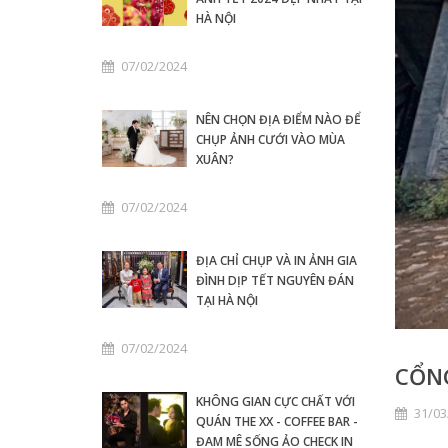
HÀ NỘI
07/02/2024
NÊN CHỌN ĐỊA ĐIỂM NÀO ĐỂ
CHỤP ẢNH CƯỚI VÀO MÙA
XUÂN?
07/02/2024
ĐỊA CHỈ CHỤP VÀ IN ẢNH GIA
ĐÌNH DỊP TẾT NGUYÊN ĐÁN
TẠI HÀ NỘI
07/02/2024
CỔNG
KHÔNG GIAN CỰC CHẤT VỚI
31/03
QUÁN THE XX - COFFEE BAR -
ĐAM MÊ SỐNG ẢO CHECK IN