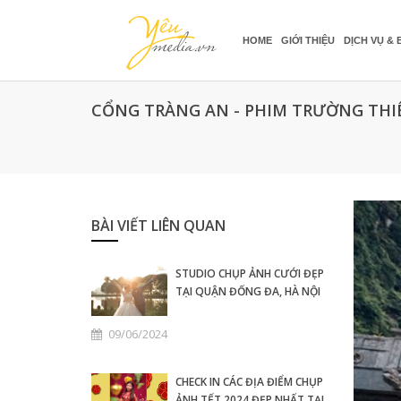
HOME
GIỚI THIỆU
DỊCH VỤ & 
CỔNG TRÀNG AN - PHIM TRƯỜNG THI
BÀI VIẾT LIÊN QUAN
STUDIO CHỤP ẢNH CƯỚI ĐẸP
TẠI QUẬN ĐỐNG ĐA, HÀ NỘI
09/06/2024
CHECK IN CÁC ĐỊA ĐIỂM CHỤP
ẢNH TẾT 2024 ĐẸP NHẤT TẠI