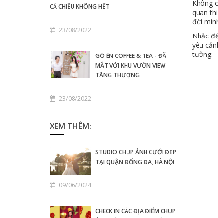
Không ch
CẢ CHIỀU KHÔNG HẾT
quan thi
đời mình
23/08/2022
Nhắc đế
yêu cảnh
tưởng.
GŌ ĒN COFFEE & TEA - ĐÃ
MẮT VỚI KHU VƯỜN VIEW
TẦNG THƯỢNG
23/08/2022
XEM THÊM:
STUDIO CHỤP ẢNH CƯỚI ĐẸP
TẠI QUẬN ĐỐNG ĐA, HÀ NỘI
09/06/2024
CHECK IN CÁC ĐỊA ĐIỂM CHỤP