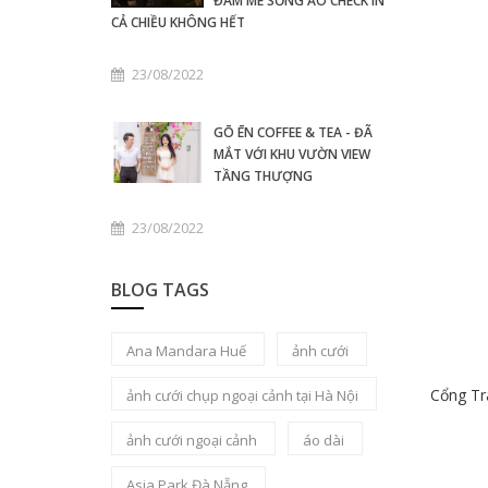
ĐAM MÊ SỐNG ẢO CHECK IN
CẢ CHIỀU KHÔNG HẾT
23/08/2022
GŌ ĒN COFFEE & TEA - ĐÃ
MẮT VỚI KHU VƯỜN VIEW
TẦNG THƯỢNG
23/08/2022
BLOG TAGS
Ana Mandara Huế
ảnh cưới
Cổng Trà
ảnh cưới chụp ngoại cảnh tại Hà Nội
ảnh cưới ngoại cảnh
áo dài
Asia Park Đà Nẵng