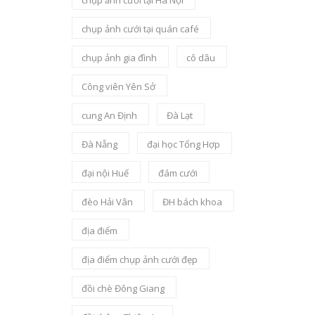
chụp ảnh cưới tại Hà Nội
chụp ảnh cưới tại quán café
chụp ảnh gia đình
cô dâu
Công viên Yên Sở
cung An Định
Đà Lạt
Đà Nẵng
đại học Tổng Hợp
đại nội Huế
đám cưới
đèo Hải Vân
ĐH bách khoa
địa điểm
địa điểm chụp ảnh cưới đẹp
đồi chè Đông Giang