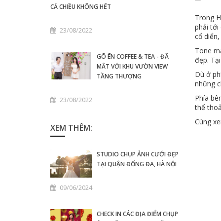
CẢ CHIỀU KHÔNG HẾT
Trong H
phải tới
23/08/2022
cổ diển,
Tone mà
GŌ ĒN COFFEE & TEA - ĐÃ
đẹp. Tại
MẮT VỚI KHU VƯỜN VIEW
Dù ở phí
TẦNG THƯỢNG
những ch
Phía bê
23/08/2022
thể tho
Cùng xe
XEM THÊM:
STUDIO CHỤP ẢNH CƯỚI ĐẸP
TẠI QUẬN ĐỐNG ĐA, HÀ NỘI
09/06/2024
CHECK IN CÁC ĐỊA ĐIỂM CHỤP