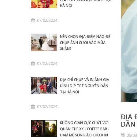
HÀ NỘI
07/02/2024
NÊN CHỌN ĐỊA ĐIỂM NÀO ĐỂ
CHỤP ẢNH CƯỚI VÀO MÙA
XUÂN?
07/02/2024
ĐỊA CHỈ CHỤP VÀ IN ẢNH GIA
ĐÌNH DỊP TẾT NGUYÊN ĐÁN
TẠI HÀ NỘI
07/02/2024
ĐỊA 
DÂN 
KHÔNG GIAN CỰC CHẤT VỚI
QUÁN THE XX - COFFEE BAR -
06/08
ĐAM MÊ SỐNG ẢO CHECK IN