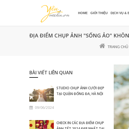
HOME
GIỚI THIỆU
DỊCH VỤ & 
ĐỊA ĐIỂM CHỤP ẢNH "SỐNG ẢO" KHÔN
TRANG CHỦ
BÀI VIẾT LIÊN QUAN
STUDIO CHỤP ẢNH CƯỚI ĐẸP
TẠI QUẬN ĐỐNG ĐA, HÀ NỘI
09/06/2024
CHECK IN CÁC ĐỊA ĐIỂM CHỤP
ẢNH TẾT 2024 ĐẸP NHẤT TẠI