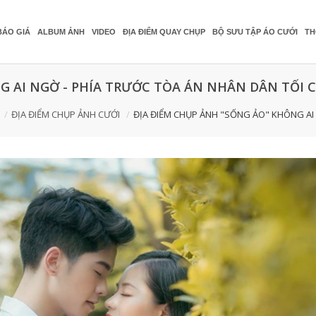
BÁO GIÁ
ALBUM ẢNH
VIDEO
ĐỊA ĐIỂM QUAY CHỤP
BỘ SƯU TẬP ÁO CƯỚI
TH
G AI NGỜ - PHÍA TRƯỚC TÒA ÁN NHÂN DÂN TỐI C
ĐỊA ĐIỂM CHỤP ẢNH CƯỚI
ĐỊA ĐIỂM CHỤP ẢNH "SỐNG ẢO" KHÔNG AI 