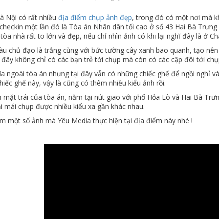
à Nội có rất nhiều
địa điểm chụp ảnh đẹp
, trong đó có một nơi mà kh
 checkin một lần đó là Tòa án Nhân dân tối cao ở số 43 Hai Bà Trưng
 tòa nhà rất to lớn và đẹp, nếu chỉ nhìn ảnh có khi lại nghĩ đây là ở Ch
u chủ đạo là trắng cùng với bức tường cây xanh bao quanh, tạo nê
 đây không chỉ có các bạn trẻ tới chụp mà còn có các cặp đôi tới ch
a ngoài tòa án nhưng tại đây vẫn có những chiếc ghế để ngồi nghỉ và
iếc ghế này, vậy là cũng có thêm nhiều kiểu ảnh rồi.
n mặt trái của tòa án, nằm tại nút giao với phố Hỏa Lò và Hai Bà Tr
ải mái chụp được nhiều kiểu xa gần khác nhau.
m một số ảnh mà Yêu Media thực hiện tại địa điểm này nhé !