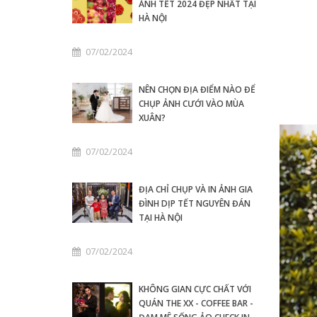
ẢNH TẾT 2024 ĐẸP NHẤT TẠI
HÀ NỘI
07/02/2024
NÊN CHỌN ĐỊA ĐIỂM NÀO ĐỂ
CHỤP ẢNH CƯỚI VÀO MÙA
XUÂN?
07/02/2024
ĐỊA CHỈ CHỤP VÀ IN ẢNH GIA
ĐÌNH DỊP TẾT NGUYÊN ĐÁN
TẠI HÀ NỘI
07/02/2024
KHÔNG GIAN CỰC CHẤT VỚI
QUÁN THE XX - COFFEE BAR -