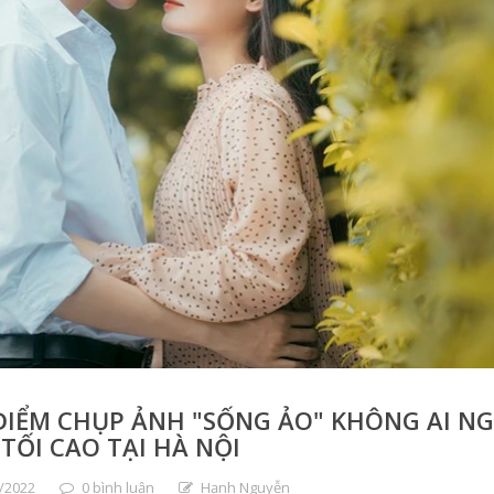
ĐIỂM CHỤP ẢNH "SỐNG ẢO" KHÔNG AI N
TỐI CAO TẠI HÀ NỘI
/2022
0 bình luận
Hạnh Nguyễn