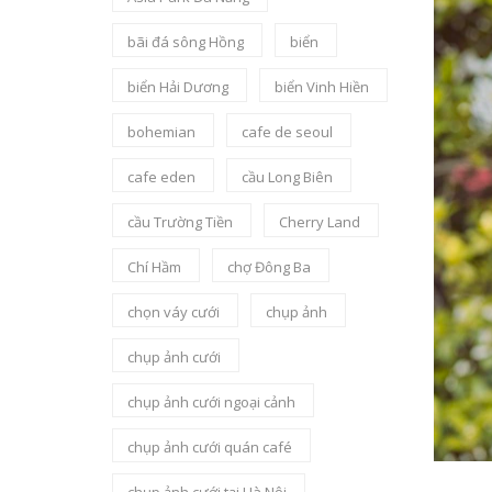
bãi đá sông Hồng
biển
biển Hải Dương
biển Vinh Hiền
bohemian
cafe de seoul
cafe eden
cầu Long Biên
cầu Trường Tiền
Cherry Land
Chí Hầm
chợ Đông Ba
chọn váy cưới
chụp ảnh
chụp ảnh cưới
chụp ảnh cưới ngoại cảnh
chụp ảnh cưới quán café