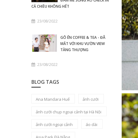
ĐAM MÊ SỐNG ẢO CHECK IN
CẢ CHIỀU KHÔNG HẾT
23/08/2022
GŌ ĒN COFFEE & TEA - ĐÃ
MẮT VỚI KHU VƯỜN VIEW
TẦNG THƯỢNG
23/08/2022
BLOG TAGS
Ana Mandara Huế
ảnh cưới
ảnh cưới chụp ngoại cảnh tại Hà Nội
ảnh cưới ngoại cảnh
áo dài
Asia Park Đà Nẵng