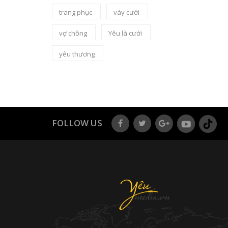
trang phục
váy cưới
vợ chồng
Yêu là cưới
yêu thương
FOLLOW US