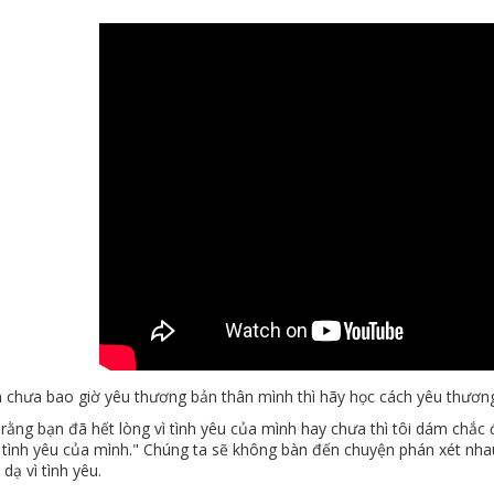
 chưa bao giờ yêu thương bản thân mình thì hãy học cách yêu thươn
rằng bạn đã hết lòng vì tình yêu của mình hay chưa thì tôi dám chắc đ
 tình yêu của mình." Chúng ta sẽ không bàn đến chuyện phán xét nhau
 dạ vì tình yêu.