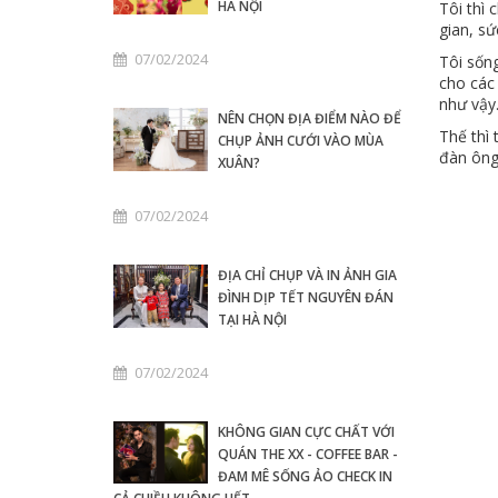
HÀ NỘI
Tôi thì 
gian, sứ
07/02/2024
Tôi sốn
cho các
như vậy
NÊN CHỌN ĐỊA ĐIỂM NÀO ĐỂ
Thế thì 
CHỤP ẢNH CƯỚI VÀO MÙA
đàn ông 
XUÂN?
07/02/2024
ĐỊA CHỈ CHỤP VÀ IN ẢNH GIA
ĐÌNH DỊP TẾT NGUYÊN ĐÁN
TẠI HÀ NỘI
07/02/2024
KHÔNG GIAN CỰC CHẤT VỚI
QUÁN THE XX - COFFEE BAR -
ĐAM MÊ SỐNG ẢO CHECK IN