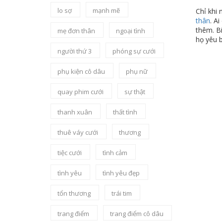
lo sợ
mạnh mẽ
Chỉ khi 
thân
. A
thêm. Bi
mẹ đơn thân
ngoại tình
họ yêu b
người thứ 3
phóng sự cưới
phụ kiện cô dâu
phụ nữ
quay phim cưới
sự thật
thanh xuân
thất tình
thuê váy cưới
thương
tiệc cưới
tình cảm
tình yêu
tình yêu đẹp
tổn thương
trái tim
trang điểm
trang điểm cô dâu