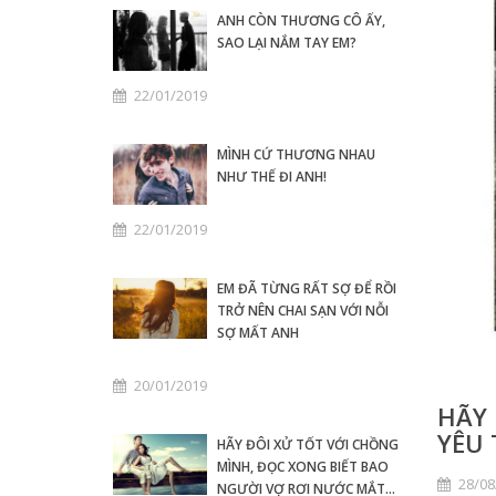
ANH CÒN THƯƠNG CÔ ẤY,
SAO LẠI NẮM TAY EM?
22/01/2019
MÌNH CỨ THƯƠNG NHAU
NHƯ THẾ ĐI ANH!
22/01/2019
EM ĐÃ TỪNG RẤT SỢ ĐỂ RỒI
TRỞ NÊN CHAI SẠN VỚI NỖI
SỢ MẤT ANH
20/01/2019
HÃY
YÊU
HÃY ĐÔI XỬ TỐT VỚI CHỒNG
MÌNH, ĐỌC XONG BIẾT BAO
28/08
NGƯỜI VỢ RƠI NƯỚC MẮT...