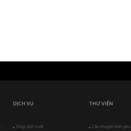
DỊCH VỤ
THƯ VIỆN
Chụp ảnh cưới
Câu chuyện tình yêu