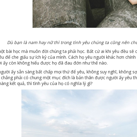
Dù bạn là nam hay nữ thì trong tình yêu chúng ta cũng nên c
ột bài học mà muôn đời chúng ta phải học. Bất cứ ai khi yêu đều sẽ có
yêu để che giấu sự ích kỷ của mình. Cách họ yêu người khác hơn chín
ời ấy còn không hiểu được họ đã đau đớn như thế nào.
gười ấy sẵn sàng bất chấp mọi thứ để yêu, không suy nghĩ, không sợ 
 chẳng phải có chung một mục đích là bản thân được người ấy yêu th
ng kết quả, thì tình yêu của họ có nghĩa lý gì?