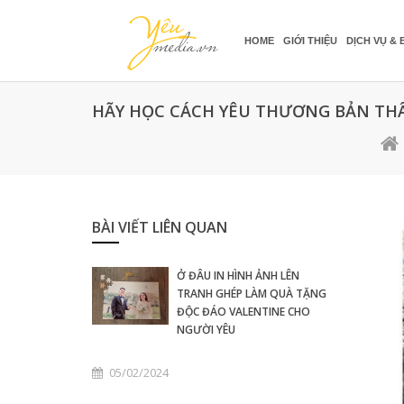
HOME
GIỚI THIỆU
DỊCH VỤ & 
HÃY HỌC CÁCH YÊU THƯƠNG BẢN TH
BÀI VIẾT LIÊN QUAN
Ở ĐÂU IN HÌNH ẢNH LÊN
TRANH GHÉP LÀM QUÀ TẶNG
ĐỘC ĐÁO VALENTINE CHO
NGƯỜI YÊU
05/02/2024