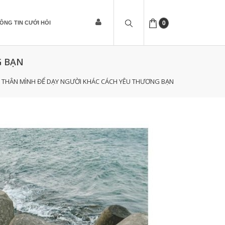
ÔNG TIN CƯỚI HỎI
0
G BẠN
 THÂN MÌNH ĐỂ DẠY NGƯỜI KHÁC CÁCH YÊU THƯƠNG BẠN