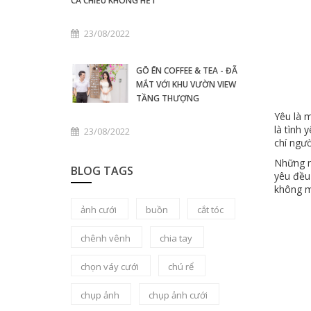
CẢ CHIỀU KHÔNG HẾT
23/08/2022
GŌ ĒN COFFEE & TEA - ĐÃ
MẮT VỚI KHU VƯỜN VIEW
TẦNG THƯỢNG
Yêu là m
là tình 
23/08/2022
chí ngư
Những n
BLOG TAGS
yêu đều
không mà
ảnh cưới
buồn
cắt tóc
chênh vênh
chia tay
chọn váy cưới
chú rể
chụp ảnh
chụp ảnh cưới