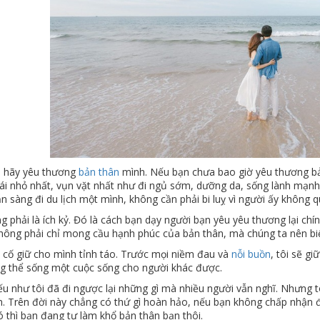
 hãy yêu thương
bản thân
mình. Nếu bạn chưa bao giờ yêu thương bả
ái nhỏ nhất, vụn vặt nhất như đi ngủ sớm, dưỡng da, sống lành mạnh
n sàng đi du lịch một mình, không cần phải bi luỵ vì người ấy không
 phải là ích kỷ. Đó là cách bạn dạy người bạn yêu yêu thương lại chí
hông phải chỉ mong cầu hạnh phúc của bản thân, mà chúng ta nên biết 
n cố giữ cho mình tỉnh táo. Trước mọi niềm đau và
nỗi buồn
, tôi sẽ gi
ng thể sống một cuộc sống cho người khác được.
nếu như tôi đã đi ngược lại những gì mà nhiều người vẫn nghĩ. Nhưng 
n. Trên đời này chẳng có thứ gì hoàn hảo, nếu bạn không chấp nhận 
ó thì bạn đang tự làm khổ bản thân bạn thôi.