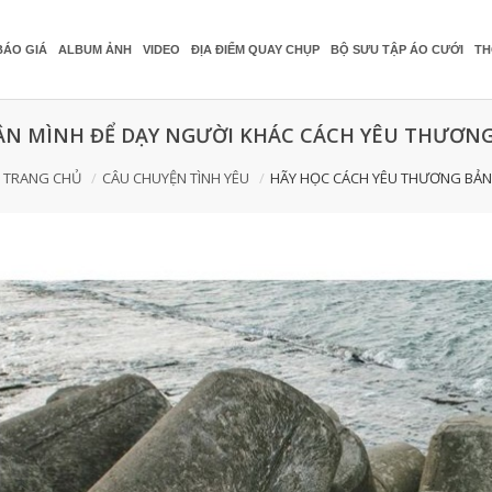
BÁO GIÁ
ALBUM ẢNH
VIDEO
ĐỊA ĐIỂM QUAY CHỤP
BỘ SƯU TẬP ÁO CƯỚI
TH
ÂN MÌNH ĐỂ DẠY NGƯỜI KHÁC CÁCH YÊU THƯƠN
TRANG CHỦ
CÂU CHUYỆN TÌNH YÊU
HÃY HỌC CÁCH YÊU THƯƠNG BẢN