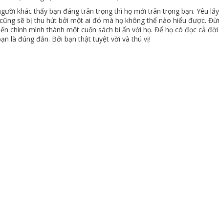
người khác thấy bạn đáng trân trọng thì họ mới trân trọng bạn. Yêu lấ
i cũng sẽ bị thu hút bởi một ai đó mà họ không thể nào hiểu được. Đừn
ến chính mình thành một cuốn sách bí ẩn với họ. Để họ có đọc cả đời
ạn là đúng đắn. Bởi bạn thật tuyệt vời và thú vị!