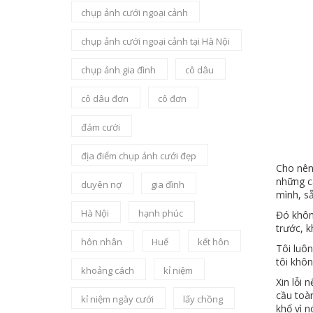
chụp ảnh cưới ngoại cảnh
chụp ảnh cưới ngoại cảnh tại Hà Nội
chụp ảnh gia đình
cô dâu
cô dâu đơn
cô đơn
đám cưới
địa điểm chụp ảnh cưới đẹp
Cho nên
những c
duyên nợ
gia đình
mình, sẵ
Hà Nội
hạnh phúc
Đó không
trước, k
hôn nhân
Huế
kết hôn
Tôi luô
tôi khô
khoảng cách
kỉ niệm
Xin lỗi 
cầu toà
kỉ niệm ngày cưới
lấy chồng
khổ vì n