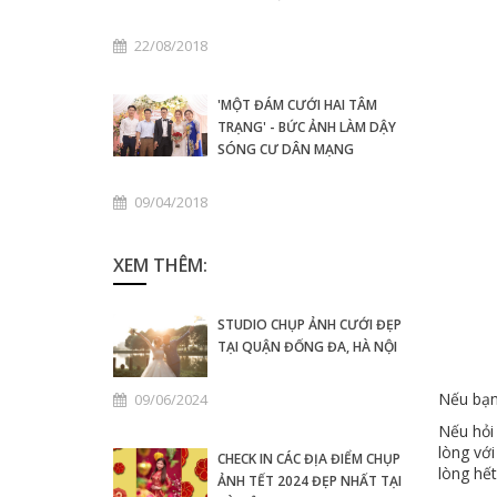
22/08/2018
'MỘT ĐÁM CƯỚI HAI TÂM
TRẠNG' - BỨC ẢNH LÀM DẬY
SÓNG CƯ DÂN MẠNG
09/04/2018
XEM THÊM:
STUDIO CHỤP ẢNH CƯỚI ĐẸP
TẠI QUẬN ĐỐNG ĐA, HÀ NỘI
Nếu bạn
09/06/2024
Nếu hỏi 
lòng với
CHECK IN CÁC ĐỊA ĐIỂM CHỤP
lòng hết
ẢNH TẾT 2024 ĐẸP NHẤT TẠI