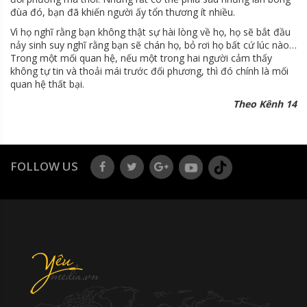
đùa đó, bạn đã khiến người ấy tổn thương ít nhiều.
Vì họ nghĩ rằng bạn không thật sự hài lòng về họ, họ sẽ bắt đầu
nảy sinh suy nghĩ rằng bạn sẽ chán họ, bỏ rơi họ bất cứ lúc nào…
Trong một mối quan hệ, nếu một trong hai người cảm thấy
không tự tin và thoải mái trước đối phương, thì đó chính là mối
quan hệ thất bại.
Theo Kênh 14
FOLLOW US