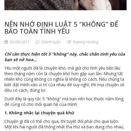
NÊN NHỚ ĐỊNH LUẬT 5 “KHÔNG” ĐỂ
BẢO TOÀN TÌNH YÊU
03/06/2017
0 bình luận
Rainny Hương
Chỉ cần thực hiện tốt 5 “không” này, chắc chắn tình yêu của
bạn sẽ nở hoa…
Yêu một người đã là chuyện khó, mà giữ cho tình yêu bền lâu
theo tháng năm còn là chuyện khó hơn gấp vạn lần. Nhưng tất
nhiên khó cũng không có nghĩa là không có cách. Nếu chúng ta
biết đặt mình vào vị trí của nhau để suy nghĩ, thì mọi chuyện sẽ
đều có cách, đừng lo!
Dưới đây là quy tắc 5 "không" mà bạn nên học thuộc nằm lòng
để củng cố cho mối quan hệ của mình:
1. Không nhắc lại chuyện quá khứ
Chuyện gì đã có thể cho qua, thì tuyệt đối phải cho qua luôn.
Một khi hai người đã thống nhất tha thứ và bao dung cho nhau,