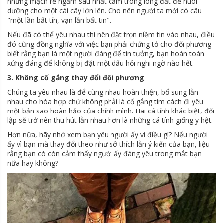
những mạch rễ ngầm sâu nhất cắm trong lòng đất để nuôi
dưỡng cho một cái cây lớn lên. Cho nên người ta mới có câu
"một lần bất tín, vạn lần bất tin".
Nếu đã có thể yêu nhau thì nên đặt trọn niềm tin vào nhau, điều
đó cũng đồng nghĩa với việc bạn phải chứng tỏ cho đối phương
biết rằng bạn là một người đáng để tin tưởng, bạn hoàn toàn
xứng đáng để không bị đặt một dấu hỏi nghi ngờ nào hết.
3. Không cố gắng thay đổi đối phương
Chúng ta yêu nhau là để cùng nhau hoàn thiện, bổ sung lẫn
nhau cho hòa hợp chứ không phải là cố gắng tìm cách đi yêu
một bản sao hoàn hảo của chính mình. Hai cá tính khác biệt, đối
lập sẽ trở nên thu hút lẫn nhau hơn là những cá tính giống y hệt.
Hơn nữa, hãy nhớ xem bạn yêu người ấy vì điều gì? Nếu người
ấy vì bạn mà thay đổi theo như sở thích lẫn ý kiến của bạn, liệu
rằng bạn có còn cảm thấy người ấy đáng yêu trong mắt bạn
nữa hay không?