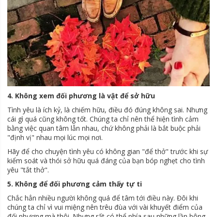
4. Không xem đối phương là vật để sở hữu
Tình yêu là ích kỷ, là chiếm hữu, điều đó đúng không sai. Nhưng
cái gì quá cũng không tốt. Chúng ta chỉ nên thể hiện tình cảm
bằng việc quan tâm lẫn nhau, chứ không phải là bắt buộc phải
"định vị" nhau mọi lúc mọi nơi.
Hãy để cho chuyện tình yêu có không gian "để thở" trước khi sự
kiểm soát và thói sở hữu quá đáng của bạn bóp nghẹt cho tình
yêu "tắt thở".
5. Không để đối phương cảm thấy tự ti
Chắc hẳn nhiều người không quá để tâm tới điều này. Đôi khi
chúng ta chỉ vì vui miệng nên trêu đùa với vài khuyết điểm của
đối phương mà thôi. Nhưng rất có thể phía sau những lần bông