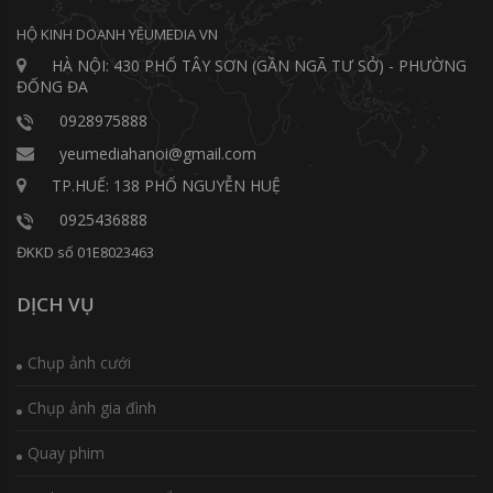
HỘ KINH DOANH YÊUMEDIA VN
HÀ NỘI: 430 PHỐ TÂY SƠN (GẦN NGÃ TƯ SỞ) - PHƯỜNG
ĐỐNG ĐA
0928975888
yeumediahanoi@gmail.com
TP.HUẾ: 138 PHỐ NGUYỄN HUỆ
0925436888
ĐKKD số 01E8023463
DỊCH VỤ
Chụp ảnh cưới
Chụp ảnh gia đình
Quay phim