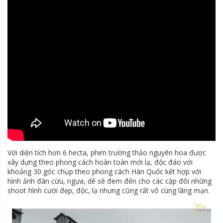
Với diện tích hơn 6 hecta, phim trường thảo nguyên hoa được
xây dựng theo phong cách hoàn toàn mới lạ, độc đáo với
khoảng 30 góc chụp theo phong cách Hàn Quốc kết hợp với
hình ảnh đàn cừu, ngựa, dê sẽ đem đến cho các cặp đôi những
shoot hình cưới đẹp, độc, lạ nhưng cũng rất vô cùng lãng mạn.