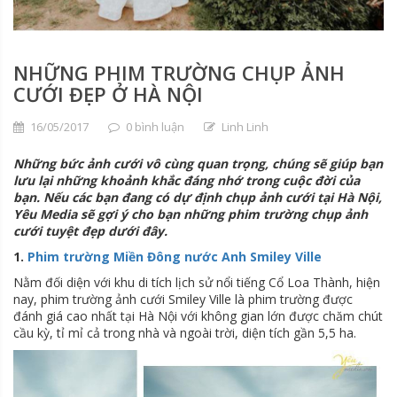
NHỮNG PHIM TRƯỜNG CHỤP ẢNH
CƯỚI ĐẸP Ở HÀ NỘI
16/05/2017
0 bình luận
Linh Linh
Những bức ảnh cưới vô cùng quan trọng, chúng sẽ giúp bạn
lưu lại những khoảnh khắc đáng nhớ trong cuộc đời của
bạn. Nếu các bạn đang có dự định chụp ảnh cưới tại Hà Nội,
Yêu Media sẽ gợi ý cho bạn những phim trường chụp ảnh
cưới tuyệt đẹp dưới đây.
1.
Phim trường Miền Đông nước Anh Smiley Ville
Nằm đối diện với khu di tích lịch sử nổi tiếng Cổ Loa Thành, hiện
nay, phim trường ảnh cưới Smiley Ville là phim trường được
đánh giá cao nhất tại Hà Nội với không gian lớn được chăm chút
cầu kỳ, tỉ mỉ cả trong nhà và ngoài trời, diện tích gần 5,5 ha.