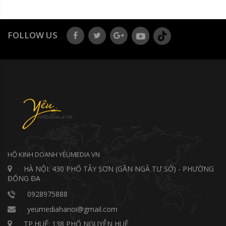
FOLLOW US
HỘ KINH DOANH YÊUMEDIA VN
HÀ NỘI: 430 PHỐ TÂY SƠN (GẦN NGÃ TƯ SỞ) - PHƯỜNG
ĐỐNG ĐA
0928975888
yeumediahanoi@gmail.com
TP.HUẾ: 138 PHỐ NGUYỄN HUỆ