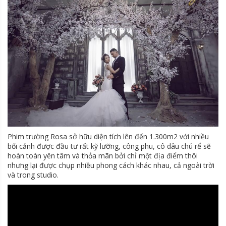
Phim trường Rosa sở hữu diện tích lên đến 1.300m2 với nhiều
bối cảnh được đầu tư rất kỹ lưỡng, công phu, cô dâu chú rể sẽ
hoàn toàn yên tâm và thỏa mãn bởi chỉ một địa điểm thôi
nhưng lại được chụp nhiều phong cách khác nhau, cả ngoài trời
và trong studio.