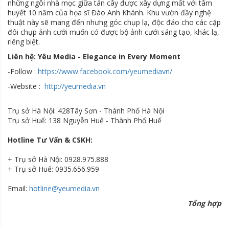
những ngôi nhà mọc giữa tán cây được xây dựng mất với tâm
huyết 10 năm của họa sĩ Đào Anh Khánh. Khu vườn đầy nghệ
thuật này sẽ mang đến nhưng góc chụp lạ, độc đáo cho các cặp
đôi chụp ảnh cưới muốn có được bộ ảnh cưới sáng tạo, khác lạ,
riêng biệt.
Liên hệ: Yêu Media - Elegance in Every Moment
-Follow :
https://www.facebook.com/yeumediavn/
-Website :
http://yeumedia.vn
Trụ sở Hà Nội: 428Tây Sơn - Thành Phố Hà Nội
Trụ sở Huế: 138 Nguyễn Huệ - Thành Phố Huế
Hotline Tư Vấn & CSKH:
+ Trụ sở Hà Nội: 0928.975.888
+ Trụ sở Huế: 0935.656.959
Email:
hotline@yeumedia.vn
Tổng hợp