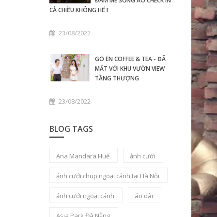
ĐAM MÊ SỐNG ẢO CHECK IN
CẢ CHIỀU KHÔNG HẾT
23/08/2022
GŌ ĒN COFFEE & TEA - ĐÃ
MẮT VỚI KHU VƯỜN VIEW
TẦNG THƯỢNG
23/08/2022
BLOG TAGS
Ana Mandara Huế
ảnh cưới
ảnh cưới chụp ngoại cảnh tại Hà Nội
ảnh cưới ngoại cảnh
áo dài
Asia Park Đà Nẵng