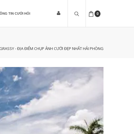
ÔNG TIN CƯỚI HỎI
0
RASSY - ĐỊA ĐIỂM CHỤP ẢNH CƯỚI ĐẸP NHẤT HẢI PHÒNG