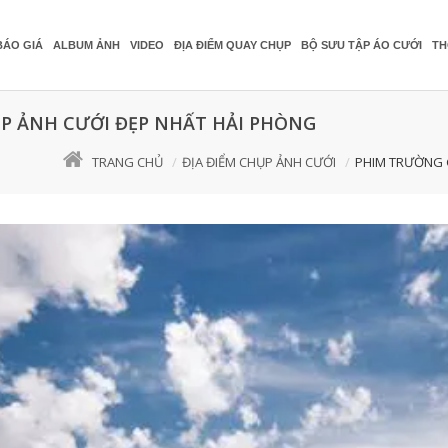
BÁO GIÁ
ALBUM ẢNH
VIDEO
ĐỊA ĐIỂM QUAY CHỤP
BỘ SƯU TẬP ÁO CƯỚI
TH
ỤP ẢNH CƯỚI ĐẸP NHẤT HẢI PHÒNG
TRANG CHỦ
ĐỊA ĐIỂM CHỤP ẢNH CƯỚI
PHIM TRƯỜNG G