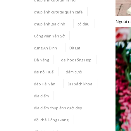
chụp ảnh cưới tại Hà Nội
chụp ảnh cưới tại quán café
Ngoài r
chụp ảnh gia đình
cô dâu
Công viên Yên Sở
cung An Định
Đà Lạt
Đà Nẵng
đại học Tổng Hợp
đại nội Huế
đám cưới
đèo Hải Vân
ĐH bách khoa
địa điểm
địa điểm chụp ảnh cưới đẹp
đồi chè Đông Giang