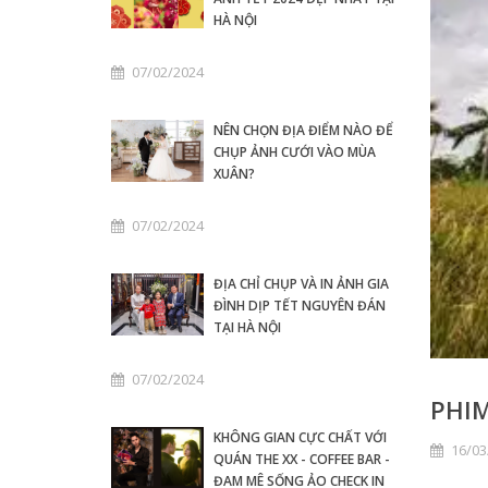
HÀ NỘI
07/02/2024
NÊN CHỌN ĐỊA ĐIỂM NÀO ĐỂ
CHỤP ẢNH CƯỚI VÀO MÙA
XUÂN?
07/02/2024
ĐỊA CHỈ CHỤP VÀ IN ẢNH GIA
ĐÌNH DỊP TẾT NGUYÊN ĐÁN
TẠI HÀ NỘI
07/02/2024
PHIM
KHÔNG GIAN CỰC CHẤT VỚI
16/03
QUÁN THE XX - COFFEE BAR -
ĐAM MÊ SỐNG ẢO CHECK IN