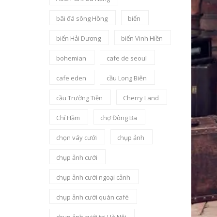
bãi đá sông Hồng
biển
biển Hải Dương
biển Vinh Hiền
bohemian
cafe de seoul
cafe eden
cầu Long Biên
cầu Trường Tiền
Cherry Land
Chí Hầm
chợ Đông Ba
chọn váy cưới
chụp ảnh
chụp ảnh cưới
chụp ảnh cưới ngoại cảnh
chụp ảnh cưới quán café