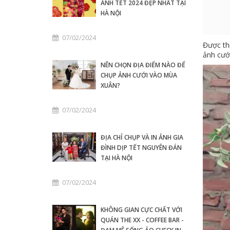
ẢNH TẾT 2024 ĐẸP NHẤT TẠI
HÀ NỘI
07/02/2024
Được th
ảnh cướ
NÊN CHỌN ĐỊA ĐIỂM NÀO ĐỂ
CHỤP ẢNH CƯỚI VÀO MÙA
XUÂN?
07/02/2024
ĐỊA CHỈ CHỤP VÀ IN ẢNH GIA
ĐÌNH DỊP TẾT NGUYÊN ĐÁN
TẠI HÀ NỘI
07/02/2024
KHÔNG GIAN CỰC CHẤT VỚI
QUÁN THE XX - COFFEE BAR -