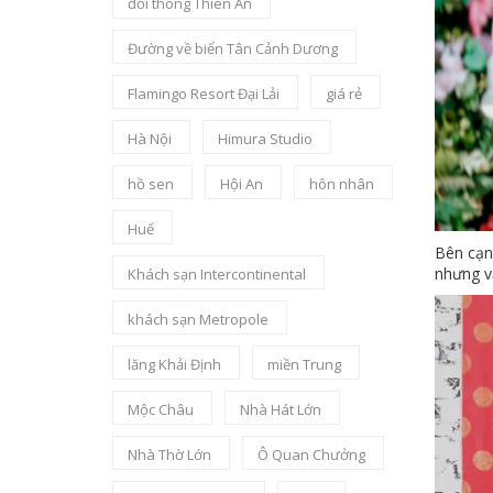
đồi thông Thiên An
Đường về biển Tân Cảnh Dương
Flamingo Resort Đại Lải
giá rẻ
Hà Nội
Himura Studio
hồ sen
Hội An
hôn nhân
Huế
Bên cạn
nhưng v
Khách sạn Intercontinental
khách sạn Metropole
lăng Khải Định
miền Trung
Mộc Châu
Nhà Hát Lớn
Nhà Thờ Lớn
Ô Quan Chưởng