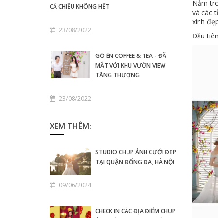
Nằm tro
CẢ CHIỀU KHÔNG HẾT
và các 
xinh đẹp
23/08/2022
Đầu tiê
GŌ ĒN COFFEE & TEA - ĐÃ
MẮT VỚI KHU VƯỜN VIEW
TẦNG THƯỢNG
23/08/2022
XEM THÊM:
STUDIO CHỤP ẢNH CƯỚI ĐẸP
TẠI QUẬN ĐỐNG ĐA, HÀ NỘI
09/06/2024
CHECK IN CÁC ĐỊA ĐIỂM CHỤP