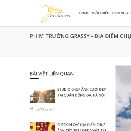
HOME
GIỚI THIỆU
DỊCH VỤ & 
PHIM TRƯỜNG GRASSY - ĐỊA ĐIỂM CH
BÀI VIẾT LIÊN QUAN
STUDIO CHỤP ẢNH CƯỚI ĐẸP
TẠI QUẬN ĐỐNG ĐA, HÀ NỘI
09/06/2024
CHECK IN CÁC ĐỊA ĐIỂM CHỤP
ẢNH TẾT 2024 ĐẸP NHẤT TẠI